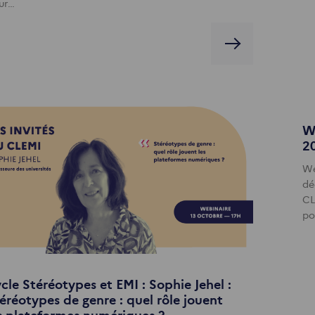
ur…
W
2
We
dé
CL
po
cle Stéréotypes et EMI : Sophie Jehel :
éréotypes de genre : quel rôle jouent