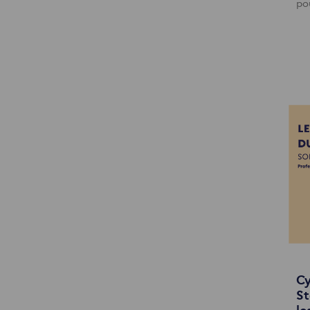
po
Cy
St