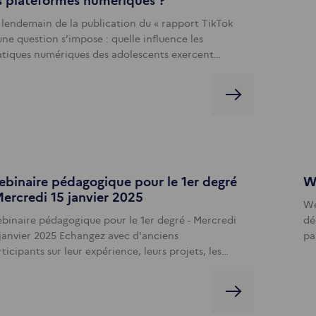
s plateformes numériques ?
 lendemain de la publication du « rapport TikTok
une question s’impose : quelle influence les
atiques numériques des adolescents exercent…
binaire pédagogique pour le 1er degré
W
Mercredi 15 janvier 2025
We
binaire pédagogique pour le 1er degré - Mercredi
dé
 janvier 2025 Echangez avec d'anciens
pa
ticipants sur leur expérience, leurs projets, les…