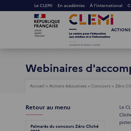
Aller
Le CLEMI
En académies
À l'international
C
au
Images
Images
contenu
principal
ACTIONS
Webinaires d'acco
Fil
Accueil
>
Actions éducatives
>
Concours
>
Zéro Cl
d'Ariane
Retour au menu
Le CL
Clich
piste
Palmarès du concours Zéro Cliché