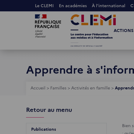
Aller
Le CLEMI
En académies
À l'international
C
au
Images
Images
contenu
principal
ACTIONS
Apprendre à s'infor
Fil
Accueil
>
Familles
>
Activités en famille
>
Apprendr
d'Ariane
Retour au menu
Bien 
Publications
: qu'