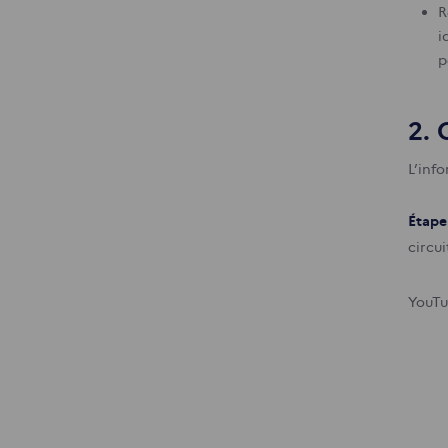
R
i
p
2.
L’info
Étape
circui
YouTu