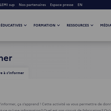
LEMI sup
Nos partenaires
Espace presse
EN
 ÉDUCATIVES
FORMATION
RESSOURCES
MÉDIA
mer
e à s'informer
s’informer, ça s’apprend ! Cette activité va vous permettre de don
est-ce qu'une information? Quel est son circuit de fabrication? Qu