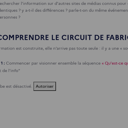
echercher l’information sur d'autres sites de médias connus pour « c
dentiques ? y a-t-il des différences ? parle-t-on du même événeme
ersonnes ?
 COMPRENDRE LE CIRCUIT DE FABR
rmation est construite, elle n’arrive pas toute seule : il y a une « so
 1 :
Commencer par visionner ensemble la séquence
« Qu'est-ce q
t de l'info"
be est désactivé.
Autoriser