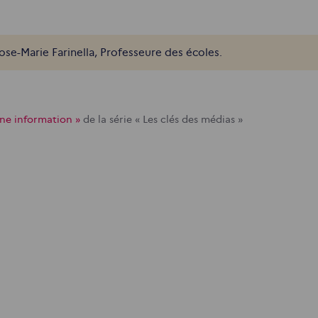
ose-Marie Farinella, Professeure des écoles.
une information »
de la série « Les clés des médias »