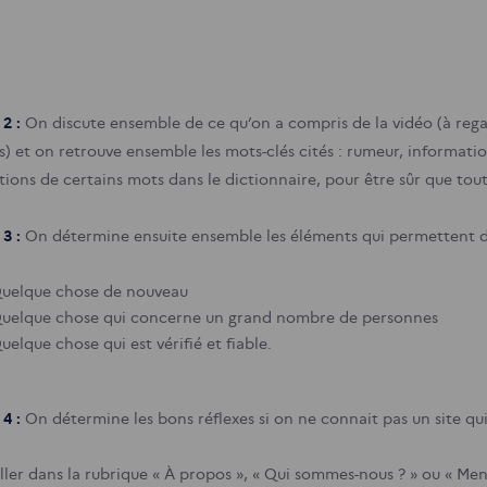
2 :
On discute ensemble de ce qu’on a compris de la vidéo (à regar
s) et on retrouve ensemble les mots-clés cités : rumeur, informat
itions de certains mots dans le dictionnaire, pour être sûr que to
 3 :
On détermine ensuite ensemble les éléments qui permettent de
uelque chose de nouveau
uelque chose qui concerne un grand nombre de personnes
uelque chose qui est vérifié et fiable.
4 :
On détermine
les bons réflexes si on ne connait pas un site qu
ller dans la rubrique « À propos », « Qui sommes-nous ? » ou « Men