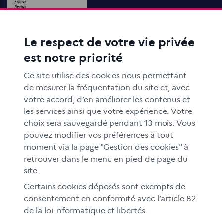
Le respect de votre vie privée
ACTIONS ÉDUCATIVES
est notre priorité
FORMATION
RESSOURCES
Ce site utilise des cookies nous permettant
MÉDIAS SCOLAIRES
de mesurer la fréquentation du site et, avec
votre accord, d’en améliorer les contenus et
FAMILLES
les services ainsi que votre expérience. Votre
Le CLEMI
choix sera sauvegardé pendant 13 mois. Vous
En académies
pouvez modifier vos préférences à tout
moment via la page "Gestion des cookies" à
À l'international
retrouver dans le menu en pied de page du
CLEMI sup
site.
Nos partenaires
Certains cookies déposés sont exempts de
Espace presse
consentement en conformité avec l’article 82
de la loi informatique et libertés.
EN