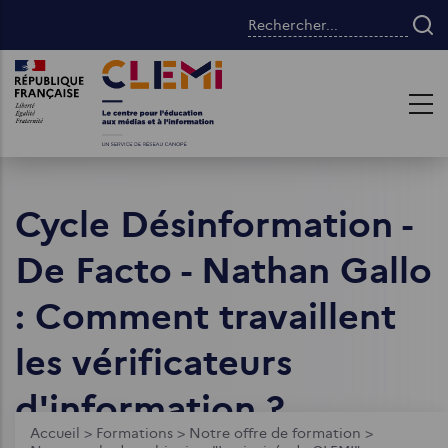
Aller
Rechercher...
au
contenu
Images
Images
principal
Cycle Désinformation -
De Facto - Nathan Gallo
: Comment travaillent
les vérificateurs
d'information ?
Fil
Accueil
>
Formations
>
Notre offre de formation
>