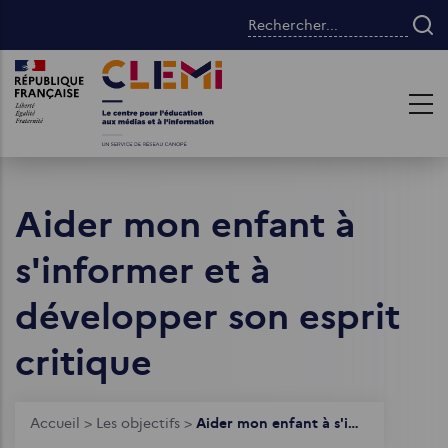
Aller
Rechercher...
au
contenu
Images
Images
principal
Aider mon enfant à
s'informer et à
développer son esprit
critique
Fil
Accueil
>
Les objectifs
>
Aider mon enfant à s'informer et à développer son esprit critique