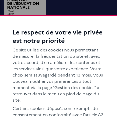
Le respect de votre vie privée
ACTIONS ÉDUCATIVES
est notre priorité
FORMATION
RESSOURCES
Ce site utilise des cookies nous permettant
MÉDIAS SCOLAIRES
de mesurer la fréquentation du site et, avec
votre accord, d’en améliorer les contenus et
FAMILLES
les services ainsi que votre expérience. Votre
Le CLEMI
choix sera sauvegardé pendant 13 mois. Vous
En académies
pouvez modifier vos préférences à tout
moment via la page "Gestion des cookies" à
À l'international
retrouver dans le menu en pied de page du
CLEMI sup
site.
Nos partenaires
Certains cookies déposés sont exempts de
Espace presse
consentement en conformité avec l’article 82