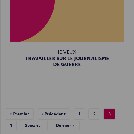
JE VEUX
TRAVAILLER SUR LE JOURNALISME
DE GUERRE
Pagination
Première
« Premier
Page
‹ Précédent
Page
1
Page
2
Page
3
Page
Précédente
Courante
Page
4
Page
Suivant ›
Dernière
Dernier »