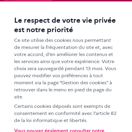
Le respect de votre vie privée
ACTIONS ÉDUCATIVES
est notre priorité
FORMATION
RESSOURCES
Ce site utilise des cookies nous permettant
MÉDIAS SCOLAIRES
de mesurer la fréquentation du site et, avec
votre accord, d’en améliorer les contenus et
FAMILLES
les services ainsi que votre expérience. Votre
Le CLEMI
choix sera sauvegardé pendant 13 mois. Vous
En académies
pouvez modifier vos préférences à tout
moment via la page "Gestion des cookies" à
À l'international
retrouver dans le menu en pied de page du
CLEMI sup
site.
Nos partenaires
Certains cookies déposés sont exempts de
Espace presse
consentement en conformité avec l’article 82
EN
de la loi informatique et libertés.
Vous pouvez également consulter notre