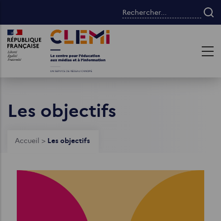
Aller
Rechercher...
au
contenu
Images
Images
principal
Les objectifs
Fil
Accueil
>
Les objectifs
d'Ariane