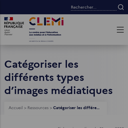
Aller
Rechercher...
au
contenu
Images
Images
principal
Catégoriser les
différents types
d’images médiatiques
Fil
Accueil
>
Ressources
>
Catégoriser les différents types d’images médiatiques
d'Ariane