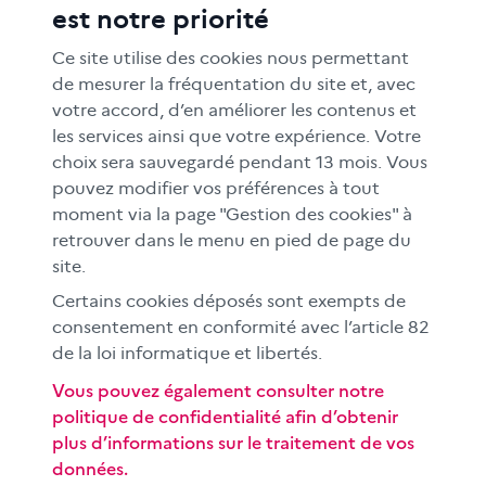
est notre priorité
FORMATION
RESSOURCES
Ce site utilise des cookies nous permettant
MÉDIAS SCOLAIRES
de mesurer la fréquentation du site et, avec
votre accord, d’en améliorer les contenus et
FAMILLES
les services ainsi que votre expérience. Votre
Le CLEMI
choix sera sauvegardé pendant 13 mois. Vous
En académies
pouvez modifier vos préférences à tout
moment via la page "Gestion des cookies" à
À l'international
retrouver dans le menu en pied de page du
CLEMI sup
site.
Nos partenaires
Certains cookies déposés sont exempts de
Espace presse
consentement en conformité avec l’article 82
EN
de la loi informatique et libertés.
Vous pouvez également consulter notre
politique de confidentialité afin d’obtenir
Si vous souhaitez vous abonner gratuitement à la lettre
plus d’informations sur le traitement de vos
d'information mensuelle du CLEMI, cliquez
ici →
données.