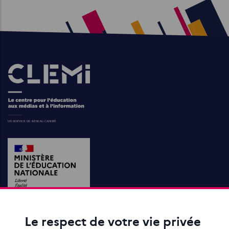
Images
Le respect de votre vie privée
ACTIONS ÉDUCATIVES