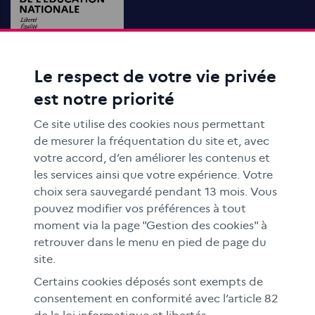
Le respect de votre vie privée
ACTIONS ÉDUCATIVES
est notre priorité
FORMATION
RESSOURCES
Ce site utilise des cookies nous permettant
MÉDIAS SCOLAIRES
de mesurer la fréquentation du site et, avec
votre accord, d’en améliorer les contenus et
FAMILLES
les services ainsi que votre expérience. Votre
Le CLEMI
choix sera sauvegardé pendant 13 mois. Vous
En académies
pouvez modifier vos préférences à tout
moment via la page "Gestion des cookies" à
À l'international
retrouver dans le menu en pied de page du
CLEMI sup
site.
Nos partenaires
Certains cookies déposés sont exempts de
Espace presse
consentement en conformité avec l’article 82