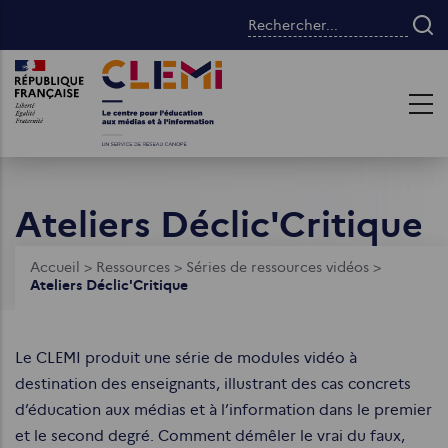
Aller
Rechercher...
au
contenu
Images
Images
principal
Ateliers Déclic'Critique
Fil
Accueil
>
Ressources
>
Séries de ressources vidéos
>
Ateliers Déclic'Critique
d'Ariane
Le CLEMI produit une série de modules vidéo à
destination des enseignants, illustrant des cas concrets
d’éducation aux médias et à l’information dans le premier
et le second degré. Comment démêler le vrai du faux,