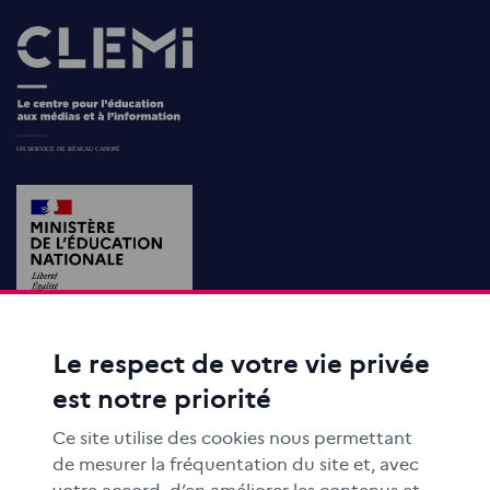
Images
Le respect de votre vie privée
ACTIONS ÉDUCATIVES
est notre priorité
FORMATION
RESSOURCES
Ce site utilise des cookies nous permettant
MÉDIAS SCOLAIRES
de mesurer la fréquentation du site et, avec