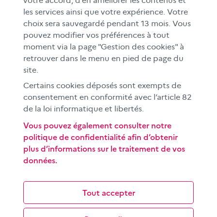
votre accord, d’en améliorer les contenus et
FAMILLES
les services ainsi que votre expérience. Votre
Le CLEMI
choix sera sauvegardé pendant 13 mois. Vous
En académies
pouvez modifier vos préférences à tout
moment via la page "Gestion des cookies" à
À l'international
retrouver dans le menu en pied de page du
CLEMI sup
site.
Nos partenaires
Certains cookies déposés sont exempts de
Espace presse
consentement en conformité avec l’article 82
EN
de la loi informatique et libertés.
Vous pouvez également consulter notre
politique de confidentialité afin d’obtenir
Si vous souhaitez vous abonner gratuitement à la lettre
plus d’informations sur le traitement de vos
d'information mensuelle du CLEMI, cliquez
ici →
données.
SUIVEZ-NOUS
sur les réseaux sociaux
Tout accepter