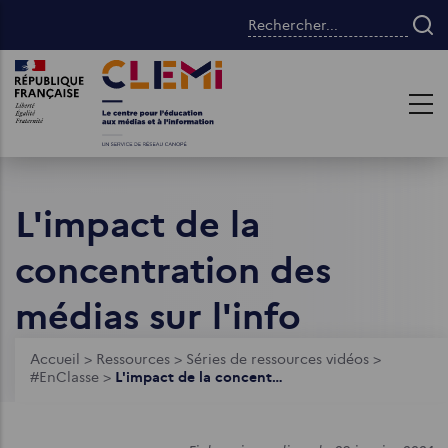
Aller
Rechercher...
au
contenu
Images
Images
principal
L'impact de la
concentration des
médias sur l'info
Fil
Accueil
>
Ressources
>
Séries de ressources vidéos
>
#EnClasse
>
L'impact de la concentration des médias sur l'info
d'Ariane