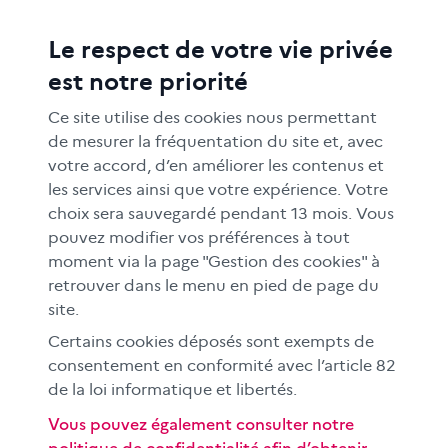
Le respect de votre vie privée
ACTIONS ÉDUCATIVES
est notre priorité
FORMATION
RESSOURCES
Ce site utilise des cookies nous permettant
MÉDIAS SCOLAIRES
de mesurer la fréquentation du site et, avec
votre accord, d’en améliorer les contenus et
FAMILLES
les services ainsi que votre expérience. Votre
Le CLEMI
choix sera sauvegardé pendant 13 mois. Vous
En académies
pouvez modifier vos préférences à tout
moment via la page "Gestion des cookies" à
À l'international
retrouver dans le menu en pied de page du
CLEMI sup
site.
Nos partenaires
Certains cookies déposés sont exempts de
Espace presse
consentement en conformité avec l’article 82
de la loi informatique et libertés.
EN
Vous pouvez également consulter notre
politique de confidentialité afin d’obtenir
Si vous souhaitez vous abonner gratuitement à la lettre