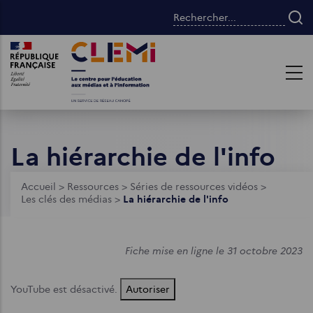
Aller
Rechercher...
au
contenu
Images
Images
principal
La hiérarchie de l'info
Fil
Accueil
>
Ressources
>
Séries de ressources vidéos
>
Les clés des médias
>
La hiérarchie de l'info
d'Ariane
Fiche mise en ligne le 31 octobre 2023
YouTube est désactivé.
Autoriser