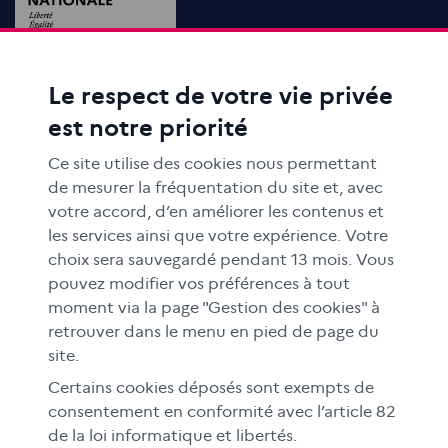
Le respect de votre vie privée
ACTIONS ÉDUCATIVES
est notre priorité
FORMATION
RESSOURCES
Ce site utilise des cookies nous permettant
MÉDIAS SCOLAIRES
de mesurer la fréquentation du site et, avec
votre accord, d’en améliorer les contenus et
FAMILLES
les services ainsi que votre expérience. Votre
Le CLEMI
choix sera sauvegardé pendant 13 mois. Vous
En académies
pouvez modifier vos préférences à tout
moment via la page "Gestion des cookies" à
À l'international
retrouver dans le menu en pied de page du
CLEMI sup
site.
Nos partenaires
Certains cookies déposés sont exempts de
Espace presse
consentement en conformité avec l’article 82
de la loi informatique et libertés.
EN