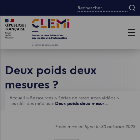
Aller
Rechercher...
au
contenu
Images
Images
principal
Deux poids deux
mesures ?
Fil
Accueil
>
Ressources
>
Séries de ressources vidéos
>
Les clés des médias
>
Deux poids deux mesures ?
d'Ariane
Fiche mise en ligne le 30 octobre 2023