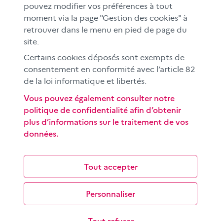
En académies
pouvez modifier vos préférences à tout
moment via la page "Gestion des cookies" à
À l'international
retrouver dans le menu en pied de page du
CLEMI sup
site.
Nos partenaires
Certains cookies déposés sont exempts de
Espace presse
consentement en conformité avec l’article 82
EN
de la loi informatique et libertés.
Vous pouvez également consulter notre
politique de confidentialité afin d’obtenir
Si vous souhaitez vous abonner gratuitement à la lettre
plus d’informations sur le traitement de vos
d'information mensuelle du CLEMI, cliquez
ici →
données.
SUIVEZ-NOUS
sur les réseaux sociaux
Tout accepter
Personnaliser
©
2026 CLEMI
Nous contacter
Tout refuser