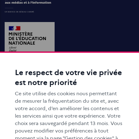
Le respect de votre vie privée
ACTIONS ÉDUCATIVES
est notre priorité
FORMATION
RESSOURCES
Ce site utilise des cookies nous permettant
MÉDIAS SCOLAIRES
de mesurer la fréquentation du site et, avec
votre accord, d’en améliorer les contenus et
FAMILLES
les services ainsi que votre expérience. Votre
Le CLEMI
choix sera sauvegardé pendant 13 mois. Vous
En académies
pouvez modifier vos préférences à tout
moment via la page "Gestion des cookies" à