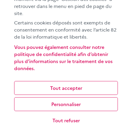
À l'international
retrouver dans le menu en pied de page du
CLEMI sup
site.
Nos partenaires
Certains cookies déposés sont exempts de
Espace presse
consentement en conformité avec l’article 82
de la loi informatique et libertés.
EN
Vous pouvez également consulter notre
politique de confidentialité afin d’obtenir
Si vous souhaitez vous abonner gratuitement à la lettre
plus d’informations sur le traitement de vos
d'information mensuelle du CLEMI, cliquez
ici →
données.
SUIVEZ-NOUS
sur les réseaux sociaux
Tout accepter
Personnaliser
©
2026 CLEMI
Nous contacter
Tout refuser
Mentions légales