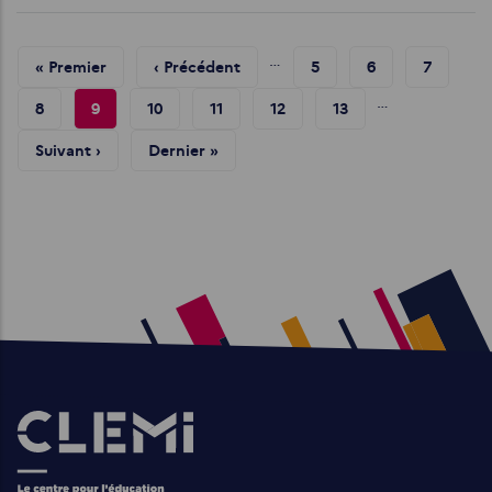
Pagination
…
Première
« Premier
Page
‹ Précédent
Page
5
Page
6
Page
7
…
Page
Précédente
Page
8
Page
9
Page
10
Page
11
Page
12
Page
13
Courante
Page
Suivant ›
Dernière
Dernier »
Suivante
Page
Images