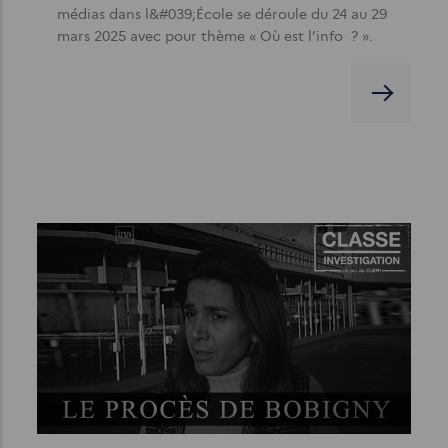
médias dans l&#039;École se déroule du 24 au 29
mars 2025 avec pour thème « Où est l’info ? ».