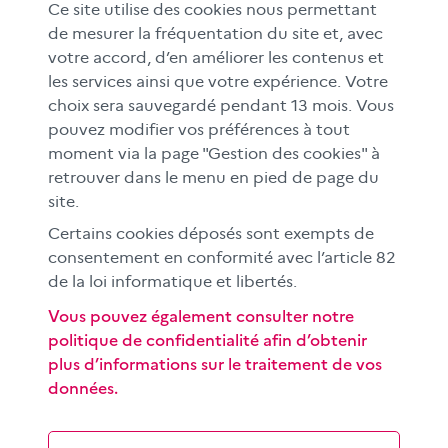
RESSOURCES
Ce site utilise des cookies nous permettant
MÉDIAS SCOLAIRES
de mesurer la fréquentation du site et, avec
votre accord, d’en améliorer les contenus et
FAMILLES
les services ainsi que votre expérience. Votre
Le CLEMI
choix sera sauvegardé pendant 13 mois. Vous
En académies
pouvez modifier vos préférences à tout
moment via la page "Gestion des cookies" à
À l'international
retrouver dans le menu en pied de page du
CLEMI sup
site.
Nos partenaires
Certains cookies déposés sont exempts de
Espace presse
consentement en conformité avec l’article 82
EN
de la loi informatique et libertés.
Vous pouvez également consulter notre
politique de confidentialité afin d’obtenir
Si vous souhaitez vous abonner gratuitement à la lettre
plus d’informations sur le traitement de vos
d'information mensuelle du CLEMI, cliquez
ici →
données.
SUIVEZ-NOUS
sur les réseaux sociaux