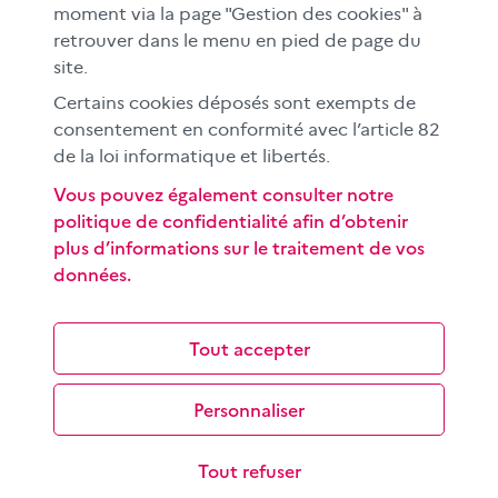
moment via la page "Gestion des cookies" à
À l'international
retrouver dans le menu en pied de page du
CLEMI sup
site.
Nos partenaires
Certains cookies déposés sont exempts de
Espace presse
consentement en conformité avec l’article 82
EN
de la loi informatique et libertés.
Vous pouvez également consulter notre
politique de confidentialité afin d’obtenir
Si vous souhaitez vous abonner gratuitement à la lettre
plus d’informations sur le traitement de vos
d'information mensuelle du CLEMI, cliquez
ici →
données.
SUIVEZ-NOUS
sur les réseaux sociaux
Tout accepter
Personnaliser
©
2026 CLEMI
Nous contacter
Tout refuser
Mentions légales