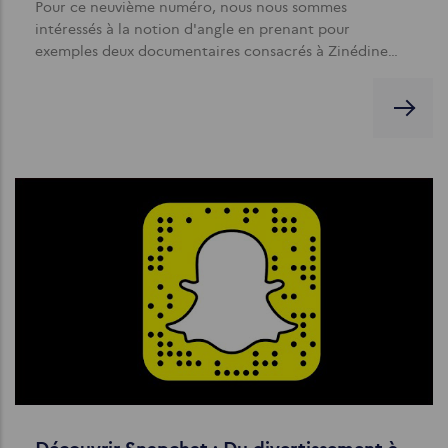
Pour ce neuvième numéro, nous nous sommes
intéressés à la notion d'angle en prenant pour
exemples deux documentaires consacrés à Zinédine…