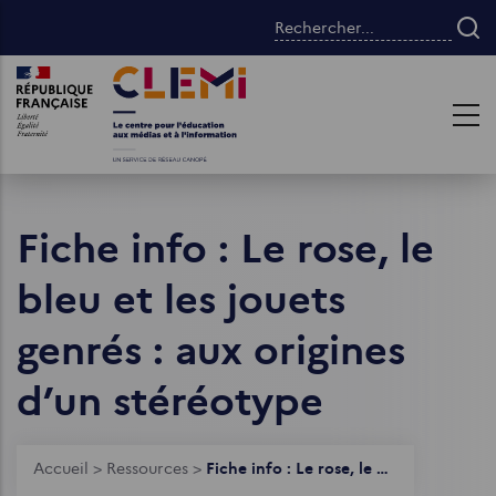
Aller
Rechercher...
au
contenu
Images
Images
principal
Fiche info : Le rose, le
bleu et les jouets
genrés : aux origines
d’un stéréotype
Fil
Accueil
>
Ressources
>
Fiche info : Le rose, le bleu et les jouets genrés : aux origines d’un stéréotype