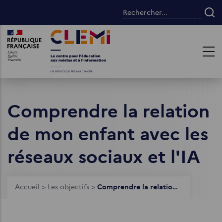
Aller
Rechercher...
au
contenu
Images
Images
principal
Comprendre la relation
de mon enfant avec les
réseaux sociaux et l'IA
Fil
Accueil
>
Les objectifs
>
Comprendre la relation de mon enfant avec les réseaux sociaux et l'IA
d'Ariane