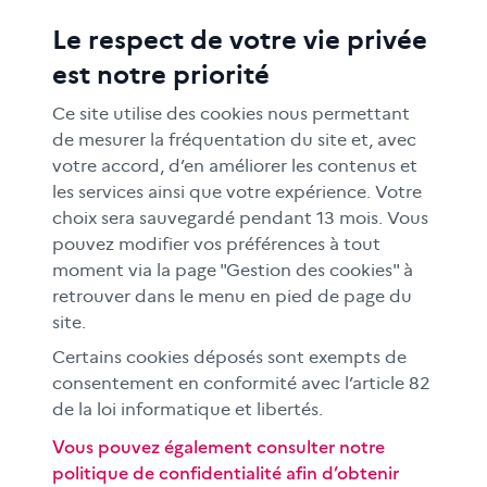
Le respect de votre vie privée
ACTIONS ÉDUCATIVES
est notre priorité
FORMATION
RESSOURCES
Ce site utilise des cookies nous permettant
MÉDIAS SCOLAIRES
de mesurer la fréquentation du site et, avec
votre accord, d’en améliorer les contenus et
FAMILLES
les services ainsi que votre expérience. Votre
Le CLEMI
choix sera sauvegardé pendant 13 mois. Vous
En académies
pouvez modifier vos préférences à tout
moment via la page "Gestion des cookies" à
À l'international
retrouver dans le menu en pied de page du
CLEMI sup
site.
Nos partenaires
Certains cookies déposés sont exempts de
Espace presse
consentement en conformité avec l’article 82
EN
de la loi informatique et libertés.
Vous pouvez également consulter notre
politique de confidentialité afin d’obtenir
Si vous souhaitez vous abonner gratuitement à la lettre