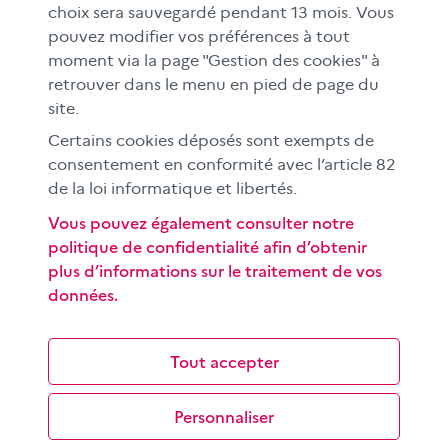
Le CLEMI
choix sera sauvegardé pendant 13 mois. Vous
En académies
pouvez modifier vos préférences à tout
moment via la page "Gestion des cookies" à
À l'international
retrouver dans le menu en pied de page du
CLEMI sup
site.
Nos partenaires
Certains cookies déposés sont exempts de
Espace presse
consentement en conformité avec l’article 82
EN
de la loi informatique et libertés.
Vous pouvez également consulter notre
politique de confidentialité afin d’obtenir
Si vous souhaitez vous abonner gratuitement à la lettre
plus d’informations sur le traitement de vos
d'information mensuelle du CLEMI, cliquez
ici →
données.
SUIVEZ-NOUS
sur les réseaux sociaux
Tout accepter
Personnaliser
©
2026 CLEMI