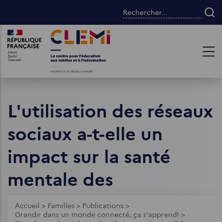
Aller
Rechercher...
au
contenu
Images
Images
principal
L'utilisation des réseaux
sociaux a-t-elle un
impact sur la santé
mentale des
adolescents ?
Fil
Accueil
>
Familles
>
Publications
>
Grandir dans un monde connecté, ça s'apprend!
>