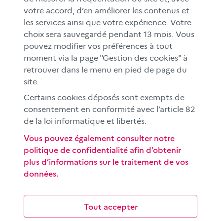
votre accord, d’en améliorer les contenus et
FAMILLES
les services ainsi que votre expérience. Votre
Le CLEMI
choix sera sauvegardé pendant 13 mois. Vous
En académies
pouvez modifier vos préférences à tout
moment via la page "Gestion des cookies" à
À l'international
retrouver dans le menu en pied de page du
CLEMI sup
site.
Nos partenaires
Certains cookies déposés sont exempts de
Espace presse
consentement en conformité avec l’article 82
de la loi informatique et libertés.
EN
Vous pouvez également consulter notre
politique de confidentialité afin d’obtenir
Si vous souhaitez vous abonner gratuitement à la lettre
plus d’informations sur le traitement de vos
d'information mensuelle du CLEMI, cliquez
ici →
données.
SUIVEZ-NOUS
sur les réseaux sociaux
Tout accepter