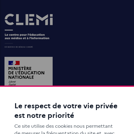
Images
Le respect de votre vie privée
ACTIONS ÉDUCATIVES
est notre priorité
FORMATION
RESSOURCES
Ce site utilise des cookies nous permettant
MÉDIAS SCOLAIRES
de mesurer la fréquentation du site et, avec