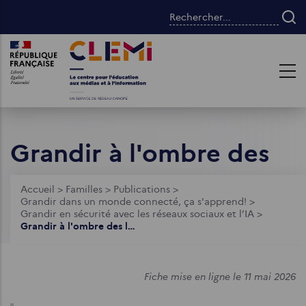
Aller
Rechercher...
au
contenu
Images
Images
principal
Grandir à l'ombre des
likes
Fil
Accueil
>
Familles
>
Publications
>
Grandir dans un monde connecté, ça s'apprend!
>
d'Ariane
Grandir en sécurité avec les réseaux sociaux et l’IA
>
Grandir à l'ombre des likes
Fiche mise en ligne le 11 mai 2026