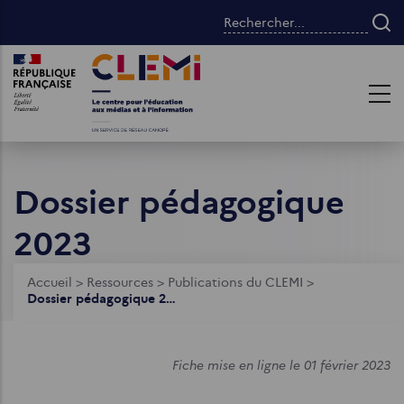
Aller
Rechercher...
au
contenu
Images
Images
principal
Dossier pédagogique
2023
Fil
Accueil
>
Ressources
>
Publications du CLEMI
>
Dossier pédagogique 2023
d'Ariane
Fiche mise en ligne le 01 février 2023