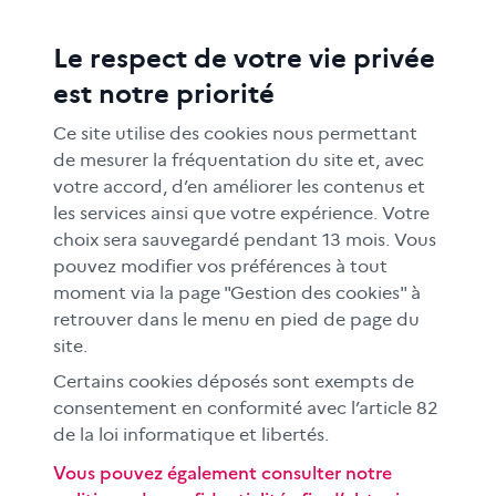
Le respect de votre vie privée
ACTIONS ÉDUCATIVES
est notre priorité
FORMATION
RESSOURCES
Ce site utilise des cookies nous permettant
MÉDIAS SCOLAIRES
de mesurer la fréquentation du site et, avec
votre accord, d’en améliorer les contenus et
FAMILLES
les services ainsi que votre expérience. Votre
Le CLEMI
choix sera sauvegardé pendant 13 mois. Vous
En académies
pouvez modifier vos préférences à tout
moment via la page "Gestion des cookies" à
À l'international
retrouver dans le menu en pied de page du
CLEMI sup
site.
Nos partenaires
Certains cookies déposés sont exempts de
Espace presse
consentement en conformité avec l’article 82
EN
de la loi informatique et libertés.
Vous pouvez également consulter notre