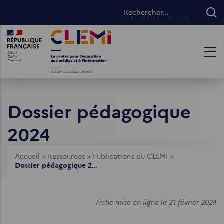
Aller
Rechercher...
au
contenu
Images
Images
principal
Dossier pédagogique
2024
Fil
Accueil
>
Ressources
>
Publications du CLEMI
>
Dossier pédagogique 2024
d'Ariane
Fiche mise en ligne le 21 février 2024