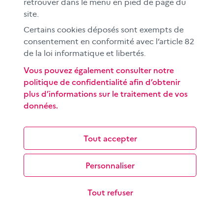
retrouver dans le menu en pied de page du
CLEMI sup
site.
Nos partenaires
Certains cookies déposés sont exempts de
Espace presse
consentement en conformité avec l’article 82
EN
de la loi informatique et libertés.
Vous pouvez également consulter notre
politique de confidentialité afin d’obtenir
Si vous souhaitez vous abonner gratuitement à la lettre
plus d’informations sur le traitement de vos
d'information mensuelle du CLEMI, cliquez
ici →
données.
SUIVEZ-NOUS
sur les réseaux sociaux
Tout accepter
Personnaliser
©
2026 CLEMI
Nous contacter
Tout refuser
Mentions légales
Données personnelles