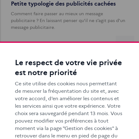
Petite typologie des publicités cachées
Comment faire passer au mieux un message
publicitaire ? En laissant penser qu’il ne s’agit pas d’un
message publicitaire.
Le respect de votre vie privée
est notre priorité
Ce site utilise des cookies nous permettant
Rechercher une information sur internet
de mesurer la fréquentation du site et, avec
Les objectifs de cette séquence pédagogique à
votre accord, d’en améliorer les contenus et
destination des élèves du cycle 3 sont de découvrir le
les services ainsi que votre expérience. Votre
fonctionnement d’un moteur de…
choix sera sauvegardé pendant 13 mois. Vous
pouvez modifier vos préférences à tout
moment via la page "Gestion des cookies" à
retrouver dans le menu en pied de page du