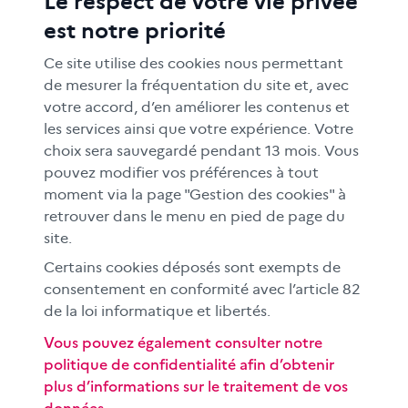
Le respect de votre vie privée
ACTIONS ÉDUCATIVES
est notre priorité
FORMATION
RESSOURCES
Ce site utilise des cookies nous permettant
MÉDIAS SCOLAIRES
de mesurer la fréquentation du site et, avec
votre accord, d’en améliorer les contenus et
FAMILLES
les services ainsi que votre expérience. Votre
Le CLEMI
choix sera sauvegardé pendant 13 mois. Vous
En académies
pouvez modifier vos préférences à tout
moment via la page "Gestion des cookies" à
À l'international
retrouver dans le menu en pied de page du
CLEMI sup
site.
Nos partenaires
Certains cookies déposés sont exempts de
Espace presse
consentement en conformité avec l’article 82
EN
de la loi informatique et libertés.
Vous pouvez également consulter notre
politique de confidentialité afin d’obtenir
Si vous souhaitez vous abonner gratuitement à la lettre
plus d’informations sur le traitement de vos
d'information mensuelle du CLEMI, cliquez
ici →
données.