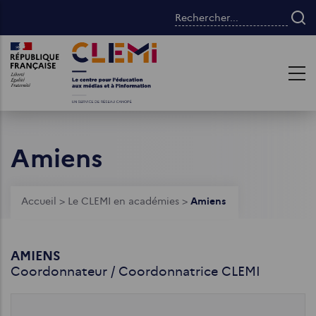
Aller
Rechercher...
au
contenu
Images
Images
principal
Amiens
Fil
Accueil
>
Le CLEMI en académies
>
Amiens
d'Ariane
AMIENS
Coordonnateur / Coordonnatrice CLEMI