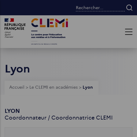
Aller
Rechercher...
au
contenu
Images
Images
principal
Lyon
Fil
Accueil
>
Le CLEMI en académies
>
Lyon
d'Ariane
LYON
Coordonnateur / Coordonnatrice CLEMI