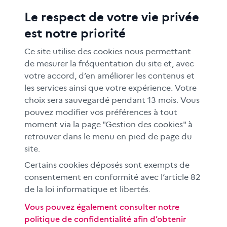
Le respect de votre vie privée
ACTIONS ÉDUCATIVES
est notre priorité
FORMATION
RESSOURCES
Ce site utilise des cookies nous permettant
MÉDIAS SCOLAIRES
de mesurer la fréquentation du site et, avec
votre accord, d’en améliorer les contenus et
FAMILLES
les services ainsi que votre expérience. Votre
Le CLEMI
choix sera sauvegardé pendant 13 mois. Vous
En académies
pouvez modifier vos préférences à tout
moment via la page "Gestion des cookies" à
À l'international
retrouver dans le menu en pied de page du
CLEMI sup
site.
Nos partenaires
Certains cookies déposés sont exempts de
Espace presse
consentement en conformité avec l’article 82
EN
de la loi informatique et libertés.
Vous pouvez également consulter notre
politique de confidentialité afin d’obtenir
Si vous souhaitez vous abonner gratuitement à la lettre