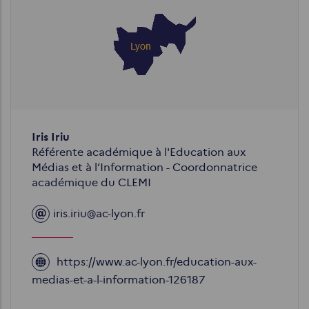
Image
Iris Iriu
Référente académique à l'Education aux
Médias et à l’Information - Coordonnatrice
académique du CLEMI
iris.iriu@ac-lyon.fr
https://www.ac-lyon.fr/education-aux-
Site
medias-et-a-l-information-126187
web