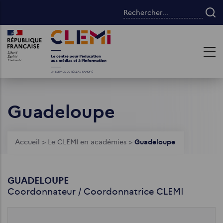
Aller
Rechercher...
au
contenu
Images
Images
principal
Guadeloupe
Fil
Accueil
>
Le CLEMI en académies
>
Guadeloupe
d'Ariane
GUADELOUPE
Coordonnateur / Coordonnatrice CLEMI