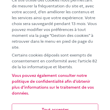
Ce site utilise des cookies nous permettant
MÉDIAS SCOLAIRES
de mesurer la fréquentation du site et, avec
votre accord, d’en améliorer les contenus et
FAMILLES
les services ainsi que votre expérience. Votre
Le CLEMI
choix sera sauvegardé pendant 13 mois. Vous
En académies
pouvez modifier vos préférences à tout
moment via la page "Gestion des cookies" à
À l'international
retrouver dans le menu en pied de page du
CLEMI sup
site.
Nos partenaires
Certains cookies déposés sont exempts de
Espace presse
consentement en conformité avec l’article 82
EN
de la loi informatique et libertés.
Vous pouvez également consulter notre
politique de confidentialité afin d’obtenir
Si vous souhaitez vous abonner gratuitement à la lettre
plus d’informations sur le traitement de vos
d'information mensuelle du CLEMI, cliquez
ici →
données.
SUIVEZ-NOUS
sur les réseaux sociaux
Tout accepter