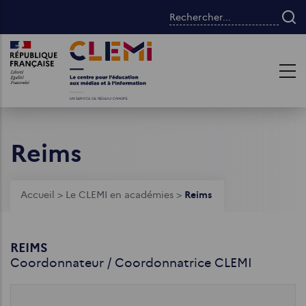
Aller
Rechercher...
au
contenu
Images
Images
principal
Reims
Fil
Accueil
>
Le CLEMI en académies
>
Reims
d'Ariane
REIMS
Coordonnateur / Coordonnatrice CLEMI