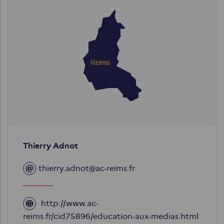
Image
Thierry Adnot
thierry.adnot@ac-reims.fr
http://www.ac-
Site
reims.fr/cid75896/education-aux-medias.html
web