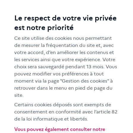
Le respect de votre vie privée
ACTIONS ÉDUCATIVES
est notre priorité
FORMATION
RESSOURCES
Ce site utilise des cookies nous permettant
MÉDIAS SCOLAIRES
de mesurer la fréquentation du site et, avec
votre accord, d’en améliorer les contenus et
FAMILLES
les services ainsi que votre expérience. Votre
Le CLEMI
choix sera sauvegardé pendant 13 mois. Vous
En académies
pouvez modifier vos préférences à tout
moment via la page "Gestion des cookies" à
À l'international
retrouver dans le menu en pied de page du
CLEMI sup
site.
Nos partenaires
Certains cookies déposés sont exempts de
Espace presse
consentement en conformité avec l’article 82
EN
de la loi informatique et libertés.
Vous pouvez également consulter notre