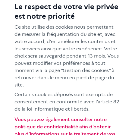
Le respect de votre vie privée
ACTIONS ÉDUCATIVES
est notre priorité
FORMATION
RESSOURCES
Ce site utilise des cookies nous permettant
MÉDIAS SCOLAIRES
de mesurer la fréquentation du site et, avec
votre accord, d’en améliorer les contenus et
FAMILLES
les services ainsi que votre expérience. Votre
Le CLEMI
choix sera sauvegardé pendant 13 mois. Vous
En académies
pouvez modifier vos préférences à tout
moment via la page "Gestion des cookies" à
À l'international
retrouver dans le menu en pied de page du
CLEMI sup
site.
Nos partenaires
Certains cookies déposés sont exempts de
Espace presse
consentement en conformité avec l’article 82
EN
de la loi informatique et libertés.
Vous pouvez également consulter notre
politique de confidentialité afin d’obtenir
Si vous souhaitez vous abonner gratuitement à la lettre
plus d’informations sur le traitement de vos
d'information mensuelle du CLEMI, cliquez
ici →