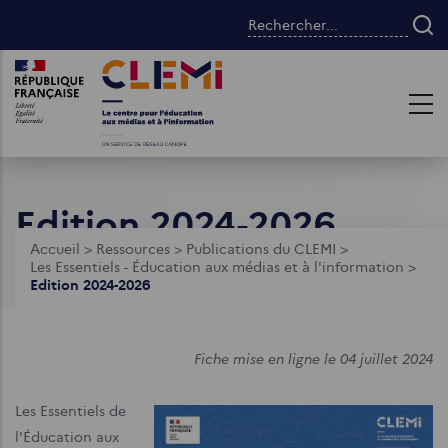
Aller
Rechercher...
au
contenu
Images
Images
principal
Edition 2024-2026
Fil
Accueil
>
Ressources
>
Publications du CLEMI
>
Les Essentiels - Éducation aux médias et à l'information
>
d'Ariane
Edition 2024-2026
Fiche mise en ligne le 04 juillet 2024
Les Essentiels de
l'Éducation aux