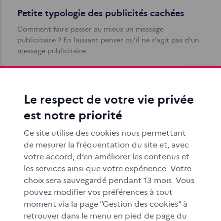
Petite typologie des publicités cachées
Comment faire passer au mieux un message
publicitaire ? En laissant penser qu’il ne s’agit pas d’un
message publicitaire.
Le respect de votre vie privée
est notre priorité
Ce site utilise des cookies nous permettant
de mesurer la fréquentation du site et, avec
Rechercher une information sur internet
votre accord, d’en améliorer les contenus et
Les objectifs de cette séquence pédagogique à
les services ainsi que votre expérience. Votre
destination des élèves du cycle 3 sont de découvrir le
choix sera sauvegardé pendant 13 mois. Vous
fonctionnement d’un moteur de…
pouvez modifier vos préférences à tout
moment via la page "Gestion des cookies" à
retrouver dans le menu en pied de page du