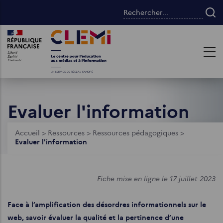
Aller
Rechercher...
au
contenu
Images
Images
principal
Evaluer l'information
Fil
Accueil
>
Ressources
>
Ressources pédagogiques
>
Evaluer l'information
d'Ariane
Fiche mise en ligne le 17 juillet 2023
Face à l’amplification des désordres informationnels sur le
web, savoir évaluer la qualité et la pertinence d’une