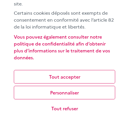
site.
Certains cookies déposés sont exempts de
consentement en conformité avec l’article 82
de la loi informatique et libertés.
Comprendre et exploiter le format
Vous pouvez également consulter notre
« story »
politique de confidentialité afin d’obtenir
plus d’informations sur le traitement de vos
Popularisée par Snapchat et reprise par de nombreuses
données.
plateformes, la story est destinée à un public jeune et
conçue pour une lecture sur…
Tout accepter
Personnaliser
Tout refuser
Écrire pour informer : réaliser un article, un
reportage