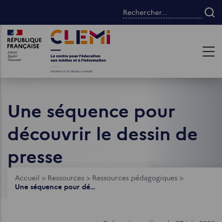
Aller
Rechercher...
au
contenu
Images
Images
principal
Une séquence pour
découvrir le dessin de
presse
Fil
Accueil
>
Ressources
>
Ressources pédagogiques
>
Une séquence pour découvrir le dessin de presse
d'Ariane