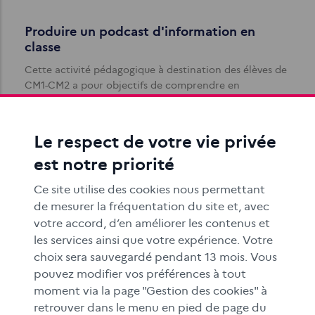
Produire un podcast d'information en
classe
Cette activité pédagogique à destination des élèves de
CM1-CM2 a pour objectifs de comprendre en
l’analysant le fonctionnement d’une…
Le respect de votre vie privée
est notre priorité
Ce site utilise des cookies nous permettant
de mesurer la fréquentation du site et, avec
votre accord, d’en améliorer les contenus et
Comprendre ce qu’est l’infodivertissement
les services ainsi que votre expérience. Votre
au lycée
choix sera sauvegardé pendant 13 mois. Vous
pouvez modifier vos préférences à tout
Les objectifs de cette activité pédagogique destinée
moment via la page "Gestion des cookies" à
aux élèves de 2de professionnelle et 1re CAP sont de
retrouver dans le menu en pied de page du
comparer le traitement de l…