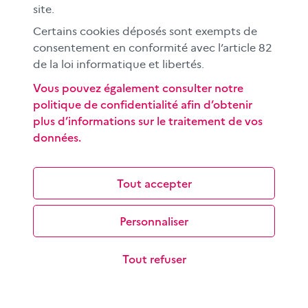
site.
Certains cookies déposés sont exempts de
consentement en conformité avec l’article 82
de la loi informatique et libertés.
Vous pouvez également consulter notre
politique de confidentialité afin d’obtenir
plus d’informations sur le traitement de vos
Découvrir ce qu’est l’infodivertissement en
données.
primaire
L'objectif de cette activité pédagogique à destination
des élèves de CM1-CM2 est d'identifier les différences
Tout accepter
dans le traitement de l…
Personnaliser
Tout refuser