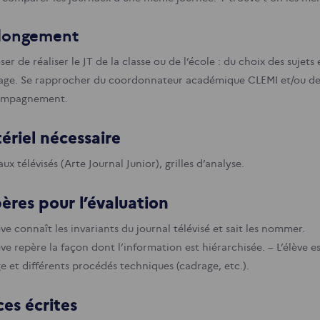
longement
er de réaliser le JT de la classe ou de l’école : du choix des sujets
ge. Se rapprocher du coordonnateur académique CLEMI et/ou de l’
ompagnement.
ériel nécessaire
ux télévisés (Arte Journal Junior), grilles d’analyse.
ères pour l’évaluation
ève connaît les invariants du journal télévisé et sait les nommer.
ève repère la façon dont l’information est hiérarchisée.
– L’élève e
ge et différents procédés techniques (cadrage, etc.).
ces écrites