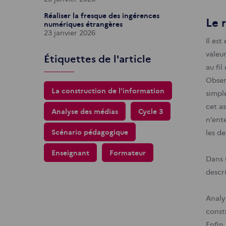
Réaliser la fresque des ingérences
Le 
numériques étrangères
23 janvier 2026
Il est
valeu
Étiquettes de l'article
au fil
Obser
La construction de l'information
simpl
cet as
Analyse des médias
Cycle 3
n’ent
Scénario pédagogique
les de
Enseignant
Formateur
Dans 
descri
Analy
const
Enfin