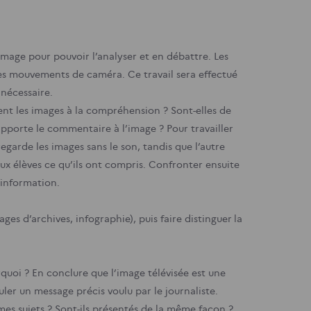
l’image pour pouvoir l’analyser et en débattre. Les
 les mouvements de caméra. Ce travail sera effectué
 nécessaire.
ent les images à la compréhension ? Sont-elles de
’apporte le commentaire à l’image ?
Pour travailler
regarde les images sans le son, tandis que l’autre
aux élèves ce qu’ils ont compris. Confronter ensuite
l’information.
es d’archives, infographie), puis faire distinguer la
.
quoi ? En conclure que l’image télévisée est une
ler un message précis voulu par le journaliste.
es sujets ? Sont-ils présentés de la même façon ?