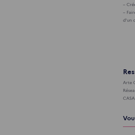
– Cré
– Fair
d’un c
Res
Arte C
Résea
CASAL
Vous