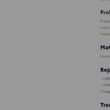
Pro
Propos
monta
l’acc
Mat
Journa
Rep
– L’él
– L’él
l’ima
Tra