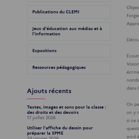
Object
Publications du CLEMI
Forger
Appre
Jeux d'éducation aux médias et à
l'information
Déro
Expositions
Écout
Vision
Ressources pédagogiques
écrire
nombr
dans l
Ajouts récents
On pe
Textes, images et sons pour la classe :
des droits et des devoirs
on y r
17 juillet 2026
si ce
Utiliser l'affiche du dessin pour
questi
préparer la SPME
a-t-il
23 janvier 2026