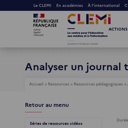
Aller
Le CLEMI
En académies
À l'international
C
au
Images
Images
contenu
principal
ACTIONS
Analyser un journal t
Fil
Accueil
>
Ressources
>
Ressources pédagogiques
>
d'Ariane
Retour au menu
Durée
Séries de ressources vidéos