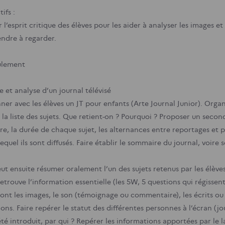
ifs :
 l’esprit critique des élèves pour les aider à analyser les images et
ndre à regarder.
ulement
e et analyse d’un journal télévisé
ner avec les élèves un JT pour enfants (Arte Journal Junior). Organ
 la liste des sujets. Que retient-on ? Pourquoi ?
Proposer un second 
e, la durée de chaque sujet, les alternances entre reportages et pla
equel ils sont diffusés. Faire établir le sommaire du journal, voir
ut ensuite résumer oralement l’un des sujets retenus par les élève
etrouve l’information essentielle (les 5W, 5 questions qui régissent
 sont les images, le son (témoignage ou commentaire), les écrits o
ons. Faire repérer le statut des différentes personnes à l’écran (j
 été introduit, par qui ? Repérer les informations apportées par le