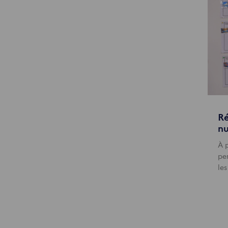
Ré
nu
À 
pe
les