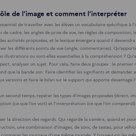
rôle de l’image et comment l’interpréter
 essentiel de travailler avec les élèves un vocabulaire spécifique à 
rs de cadre, les angles de prise de vue, les règles de composition,
 des activités proposées, et le lexique émergera quand il deviendra
ver les différents points de vue (angle, commentaires). Qu’apport
es illustrations ou sont-elles essentielles à la compréhension ? Qu
pect, analyser un sujet. Pour cela, faire deux groupes : le premier 
end que la bande son. Faire identifier les signifiants et demander 
ux versions et faire le bilan sur le support qui apporte davantage 
un second temps, repérer les types d’images proposées (direct, imag
ption (ce que l’on voit) et l’interprétation (ce que l’on comprend)
ser la direction des regards. Qui regarde la caméra, quand et pour
ruction, une combinaison d’images, de sons, de textes, pour véhicu
, comparer les journaux d’une même journée. Y trouve-t-on les mêm