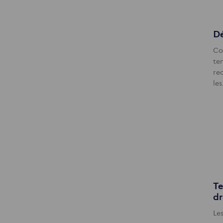
Dé
Co
te
re
le
Te
dr
Les