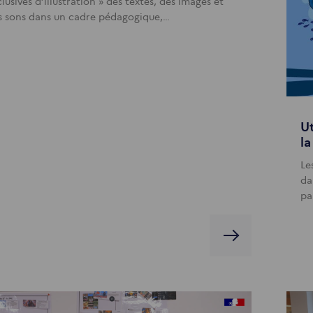
lusives d’illustration » des textes, des images et
s sons dans un cadre pédagogique,…
Ut
l
Le
da
pa