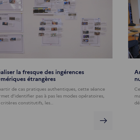
aliser la fresque des ingérences
An
mériques étrangères
n
partir de cas pratiques authentiques, cette séance
Ce
rmet d’identifier pas à pas les modes opératoires,
ma
 critères constitutifs, les…
dé