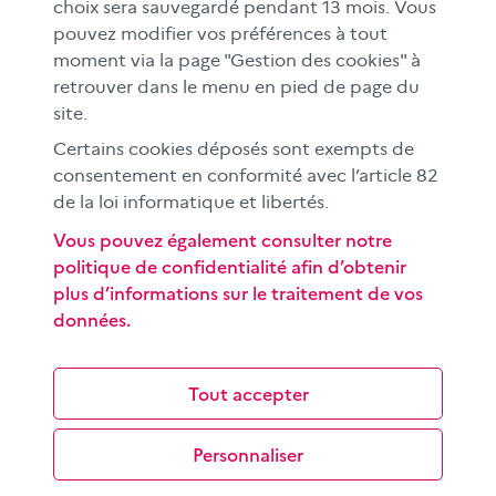
choix sera sauvegardé pendant 13 mois. Vous
En académies
pouvez modifier vos préférences à tout
moment via la page "Gestion des cookies" à
À l'international
retrouver dans le menu en pied de page du
CLEMI sup
site.
Nos partenaires
Certains cookies déposés sont exempts de
Espace presse
consentement en conformité avec l’article 82
EN
de la loi informatique et libertés.
Vous pouvez également consulter notre
politique de confidentialité afin d’obtenir
Si vous souhaitez vous abonner gratuitement à la lettre
plus d’informations sur le traitement de vos
d'information mensuelle du CLEMI, cliquez
ici →
données.
SUIVEZ-NOUS
sur les réseaux sociaux
Tout accepter
Personnaliser
©
2026 CLEMI
Nous contacter