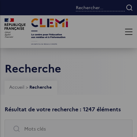
Aller
Rechercher...
au
contenu
Images
Images
principal
Recherche
Fil
Accueil
>
Recherche
d'Ariane
Résultat de votre recherche : 1247 éléments