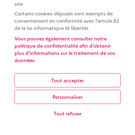
site.
Certains cookies déposés sont exempts de
consentement en conformité avec l’article 82
de la loi informatique et libertés.
Vous pouvez également consulter notre
politique de confidentialité afin d’obtenir
L’infodivertissement, un genre hybride qui
plus d’informations sur le traitement de vos
malmène l’info ?
données.
Si l’infodivertissement – un genre médiatique hybride
mêlant les codes de l’info et ceux du divertissement –
Tout accepter
est ancien à la télévision,…
Personnaliser
Tout refuser