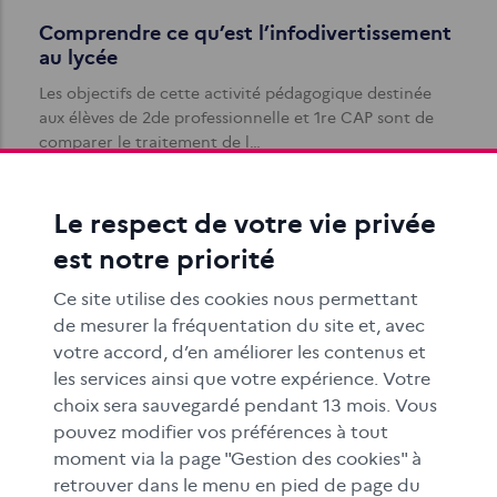
Comprendre ce qu’est l’infodivertissement
au lycée
Les objectifs de cette activité pédagogique destinée
aux élèves de 2de professionnelle et 1re CAP sont de
comparer le traitement de l…
Le respect de votre vie privée
est notre priorité
Ce site utilise des cookies nous permettant
de mesurer la fréquentation du site et, avec
votre accord, d’en améliorer les contenus et
Découvrir ce qu’est l’infodivertissement en
les services ainsi que votre expérience. Votre
primaire
choix sera sauvegardé pendant 13 mois. Vous
L'objectif de cette activité pédagogique à destination
pouvez modifier vos préférences à tout
des élèves de CM1-CM2 est d'identifier les différences
moment via la page "Gestion des cookies" à
dans le traitement de l…
retrouver dans le menu en pied de page du