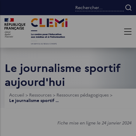
Aller
Rechercher...
au
contenu
Images
Images
principal
Le journalisme sportif
aujourd'hui
Fil
Accueil
>
Ressources
>
Ressources pédagogiques
>
Le journalisme sportif aujourd'hui
d'Ariane
Fiche mise en ligne le 24 janvier 2024