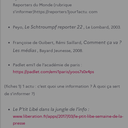
Reporters du Monde (rubrique
s’informer)https://reporters.1jour1actu. com
Le Schtroumpf reporter 22
Peyo,
, Le Lombard, 2003.
Comment ça va ?
Françoise de Guibert, Rémi Saillard,
Les médias
, Bayard Jeunesse, 2008.
Padlet emi1 de l’académie de paris :
https://padlet.com/emi1paris/yoos7s0x4ps
(fiches 1J 1 actu : c’est quoi une information ? À quoi ça sert
de s’informer ?)
Le P’tit Libé dans la jungle de l’info :
www.liberation.fr/apps/2017/03/le-ptit-libe-semaine-de-la-
presse