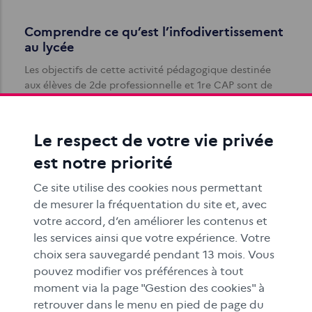
Comprendre ce qu’est l’infodivertissement
au lycée
Les objectifs de cette activité pédagogique destinée
aux élèves de 2de professionnelle et 1re CAP sont de
comparer le traitement de l…
Le respect de votre vie privée
est notre priorité
Ce site utilise des cookies nous permettant
de mesurer la fréquentation du site et, avec
votre accord, d’en améliorer les contenus et
Découvrir ce qu’est l’infodivertissement en
les services ainsi que votre expérience. Votre
primaire
choix sera sauvegardé pendant 13 mois. Vous
pouvez modifier vos préférences à tout
L'objectif de cette activité pédagogique à destination
moment via la page "Gestion des cookies" à
des élèves de CM1-CM2 est d'identifier les différences
retrouver dans le menu en pied de page du
dans le traitement de l…