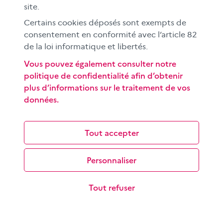
site.
Certains cookies déposés sont exempts de
consentement en conformité avec l’article 82
de la loi informatique et libertés.
Vous pouvez également consulter notre
politique de confidentialité afin d’obtenir
plus d’informations sur le traitement de vos
L’infodivertissement, un genre hybride qui
données.
malmène l’info ?
Si l’infodivertissement – un genre médiatique hybride
mêlant les codes de l’info et ceux du divertissement –
Tout accepter
est ancien à la télévision,…
Personnaliser
Tout refuser