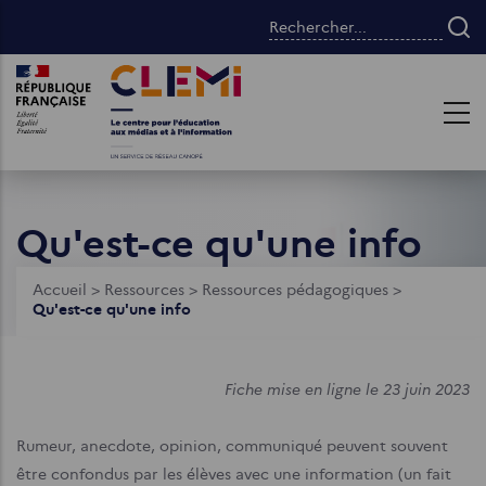
Aller
Rechercher...
au
contenu
Images
Images
principal
Qu'est-ce qu'une info
Fil
Accueil
>
Ressources
>
Ressources pédagogiques
>
Qu'est-ce qu'une info
d'Ariane
Fiche mise en ligne le 23 juin 2023
Rumeur, anecdote, opinion, communiqué peuvent souvent
être confondus par les élèves avec une information (un fait