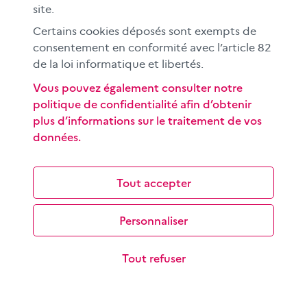
site.
Certains cookies déposés sont exempts de
consentement en conformité avec l’article 82
de la loi informatique et libertés.
Rechercher une information sur internet
Vous pouvez également consulter notre
Les objectifs de cette séquence pédagogique à
politique de confidentialité afin d’obtenir
destination des élèves du cycle 3 sont de découvrir le
plus d’informations sur le traitement de vos
fonctionnement d’un moteur de…
données.
Tout accepter
Personnaliser
Tout refuser
Écrire pour informer : réaliser un article, un
reportage
Les objectifs de cette séance sont de savoir distinguer