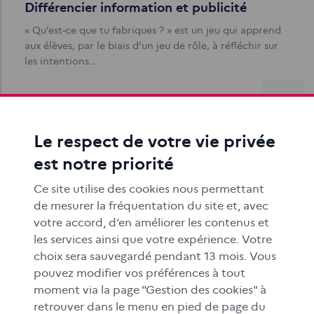
Différencier information et publicité
« Qu’est-ce que tu fabriques ? » est un jeu qui apprend
aux élèves, par le biais d’un jeu de rôle, à réfléchir sur
les intentions…
Le respect de votre vie privée
est notre priorité
Ce site utilise des cookies nous permettant
Petite typologie des publicités cachées
de mesurer la fréquentation du site et, avec
Comment faire passer au mieux un message
votre accord, d’en améliorer les contenus et
publicitaire ? En laissant penser qu’il ne s’agit pas d’un
les services ainsi que votre expérience. Votre
message publicitaire.
choix sera sauvegardé pendant 13 mois. Vous
pouvez modifier vos préférences à tout
moment via la page "Gestion des cookies" à
retrouver dans le menu en pied de page du