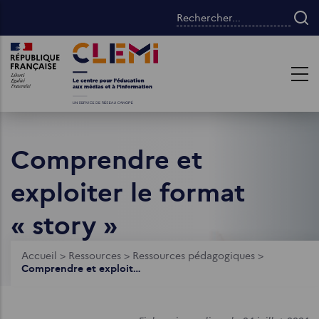
Aller
Rechercher...
au
contenu
Images
Images
principal
Comprendre et
exploiter le format
« story »
Fil
Accueil
>
Ressources
>
Ressources pédagogiques
>
Comprendre et exploiter le format « story »
d'Ariane