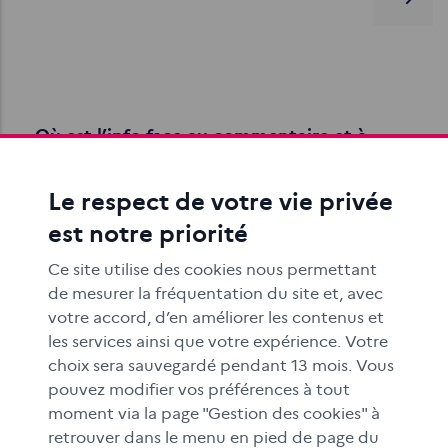
Où est l’info face au commentaire et à
l’opinion ?
Les objectifs de cette séquence pédagogique à
Le respect de votre vie privée
destination des élèves du cycle 4 sont de savoir
est notre priorité
distinguer une information, d’un commentaire…
Ce site utilise des cookies nous permettant
de mesurer la fréquentation du site et, avec
votre accord, d’en améliorer les contenus et
les services ainsi que votre expérience. Votre
choix sera sauvegardé pendant 13 mois. Vous
pouvez modifier vos préférences à tout
moment via la page "Gestion des cookies" à
Découvrir ce qu’est une information en
retrouver dans le menu en pied de page du