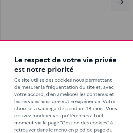
Petite typologie des publicités cachées
Comment faire passer au mieux un message
Le respect de votre vie privée
publicitaire ? En laissant penser qu’il ne s’agit pas d’un
message publicitaire.
est notre priorité
Ce site utilise des cookies nous permettant
de mesurer la fréquentation du site et, avec
votre accord, d’en améliorer les contenus et
les services ainsi que votre expérience. Votre
choix sera sauvegardé pendant 13 mois. Vous
pouvez modifier vos préférences à tout
moment via la page "Gestion des cookies" à
Rechercher une information sur internet
retrouver dans le menu en pied de page du