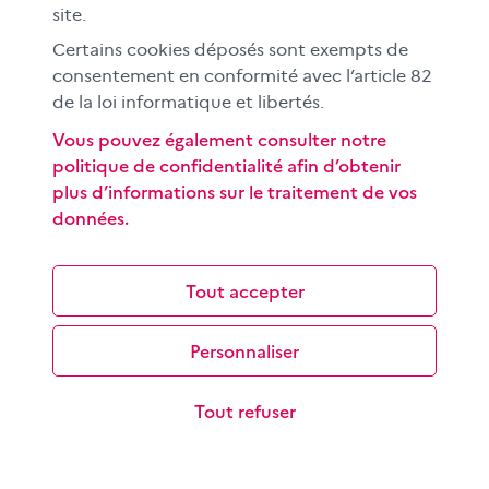
Les objectifs de cette séquence pédagogique à
site.
destination des élèves du cycle 3 sont de découvrir le
Certains cookies déposés sont exempts de
fonctionnement d’un moteur de…
consentement en conformité avec l’article 82
de la loi informatique et libertés.
Vous pouvez également consulter notre
politique de confidentialité afin d’obtenir
plus d’informations sur le traitement de vos
données.
Comprendre et exploiter le format
Tout accepter
« story »
Popularisée par Snapchat et reprise par de nombreuses
Personnaliser
plateformes, la story est destinée à un public jeune et
conçue pour une lecture sur…
Tout refuser