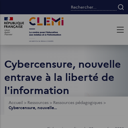
Aller
Rechercher...
au
contenu
Images
Images
principal
Cybercensure, nouvelle
entrave à la liberté de
l'information
Fil
Accueil
>
Ressources
>
Ressources pédagogiques
>
Cybercensure, nouvelle entrave à la liberté de l'information
d'Ariane