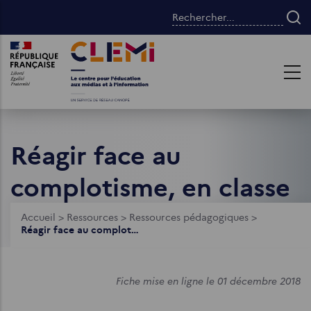
Aller
Rechercher...
au
contenu
Images
Images
principal
Réagir face au
complotisme, en classe
Fil
Accueil
>
Ressources
>
Ressources pédagogiques
>
Réagir face au complotisme, en classe
d'Ariane
Fiche mise en ligne le 01 décembre 2018