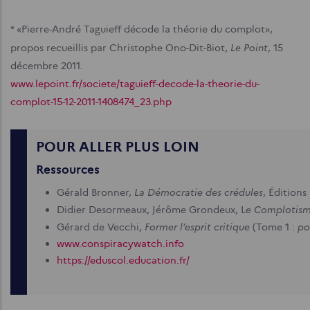
* «Pierre-André Taguieff décode la théorie du complot»,
Le Point
propos recueillis par Christophe Ono-Dit-Biot,
, 15
décembre 2011.
www.lepoint.fr/societe/taguieff-decode-la-theorie-du-
complot-15-12-2011-1408474_23.php
POUR ALLER PLUS LOIN
Ressources
La Démocratie des crédules
Gérald Bronner,
, Éditions
e Complotisme
Didier Desormeaux, Jérôme Grondeux, L
Former l’esprit critique
po
Gérard de Vecchi,
(Tome 1 :
www.conspiracywatch.info
https://eduscol.education.fr/