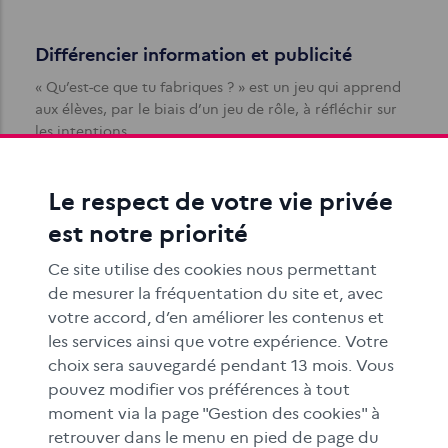
Différencier information et publicité
« Qu’est-ce que tu fabriques ? » est un jeu qui apprend
aux élèves, par le biais d’un jeu de rôle, à réfléchir sur
les intentions…
Le respect de votre vie privée
est notre priorité
Ce site utilise des cookies nous permettant
de mesurer la fréquentation du site et, avec
votre accord, d’en améliorer les contenus et
Petite typologie des publicités cachées
les services ainsi que votre expérience. Votre
Comment faire passer au mieux un message
choix sera sauvegardé pendant 13 mois. Vous
publicitaire ? En laissant penser qu’il ne s’agit pas d’un
pouvez modifier vos préférences à tout
message publicitaire.
moment via la page "Gestion des cookies" à
retrouver dans le menu en pied de page du