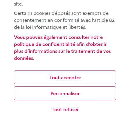
site.
Certains cookies déposés sont exempts de
consentement en conformité avec l’article 82
de la loi informatique et libertés.
Vous pouvez également consulter notre
politique de confidentialité afin d’obtenir
Rechercher une information sur internet
plus d’informations sur le traitement de vos
Les objectifs de cette séquence pédagogique à
données.
destination des élèves du cycle 3 sont de découvrir le
fonctionnement d’un moteur de…
Tout accepter
Personnaliser
Tout refuser
Comprendre et exploiter le format
« story »