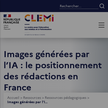
Aller
Rechercher...
au
contenu
Images
Images
principal
Images générées par
l’IA : le positionnement
des rédactions en
France
Fil
Accueil
>
Ressources
>
Ressources pédagogiques
>
Images générées par l’IA : le positionnement des rédactions en France
d'Ariane