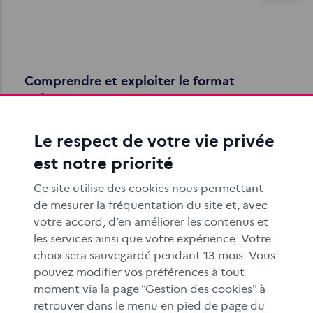
Comprendre et exploiter le format
« story »
Popularisée par Snapchat et reprise par de nombreuses
plateformes, la story est destinée à un public jeune et
Le respect de votre vie privée
conçue pour une lecture sur…
est notre priorité
Ce site utilise des cookies nous permettant
de mesurer la fréquentation du site et, avec
votre accord, d’en améliorer les contenus et
les services ainsi que votre expérience. Votre
choix sera sauvegardé pendant 13 mois. Vous
pouvez modifier vos préférences à tout
Écrire pour informer : réaliser un article, un
moment via la page "Gestion des cookies" à
reportage
retrouver dans le menu en pied de page du