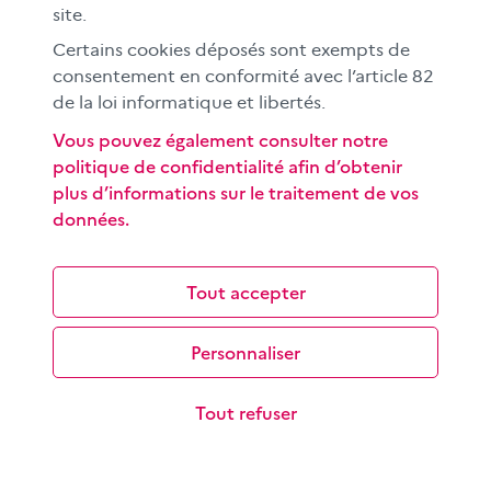
site.
Les objectifs de cette séance sont de savoir distinguer
information, rumeur, anecdote et opinion ; de
Certains cookies déposés sont exempts de
comprendre le travail des…
consentement en conformité avec l’article 82
de la loi informatique et libertés.
Vous pouvez également consulter notre
politique de confidentialité afin d’obtenir
plus d’informations sur le traitement de vos
données.
Comprendre une ligne éditoriale
Tout accepter
Pourquoi un média décide-t-il de traiter un sujet ?
Selon quels critères un journal choisit-il de mettre en
Personnaliser
avant un fait d’actualité…
Tout refuser