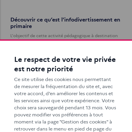
Découvrir ce qu’est l’infodivertissement en
primaire
L'objectif de cette activité pédagogique à destination
des élèves de CM1-CM2 est d'identifier les différences
dans le traitement de l…
Le respect de votre vie privée
est notre priorité
Ce site utilise des cookies nous permettant
de mesurer la fréquentation du site et, avec
votre accord, d’en améliorer les contenus et
les services ainsi que votre expérience. Votre
L’infodivertissement, un genre hybride qui
choix sera sauvegardé pendant 13 mois. Vous
malmène l’info ?
pouvez modifier vos préférences à tout
moment via la page "Gestion des cookies" à
Si l’infodivertissement – un genre médiatique hybride
retrouver dans le menu en pied de page du
mêlant les codes de l’info et ceux du divertissement –