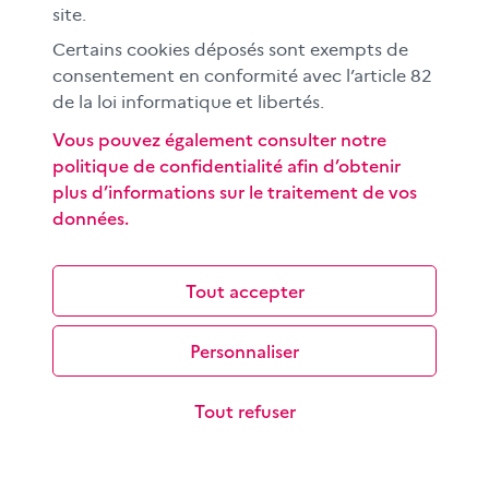
est ancien à la télévision,…
site.
Certains cookies déposés sont exempts de
consentement en conformité avec l’article 82
de la loi informatique et libertés.
Vous pouvez également consulter notre
politique de confidentialité afin d’obtenir
plus d’informations sur le traitement de vos
données.
Où est l’info face au commentaire et à
l’opinion ?
Les objectifs de cette séquence pédagogique à
Tout accepter
destination des élèves du cycle 4 sont de savoir
distinguer une information, d’un commentaire…
Personnaliser
Tout refuser