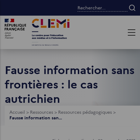
Aller
Rechercher...
au
contenu
Images
Images
principal
Fausse information sans
frontières : le cas
autrichien
Fil
Accueil
>
Ressources
>
Ressources pédagogiques
>
Fausse information sans frontières : le cas autrichien
d'Ariane