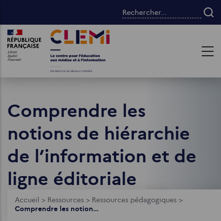
Aller
Rechercher...
au
contenu
Images
Images
principal
Comprendre les
notions de hiérarchie
de l’information et de
ligne éditoriale
Fil
Accueil
>
Ressources
>
Ressources pédagogiques
>
Comprendre les notions de hiérarchie de l’information et de ligne éditoriale
d'Ariane