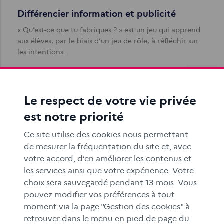
Différencier information et publicité
« Qu’est-ce que tu fabriques ? » est un jeu qui apprend
aux élèves, par le biais d’un jeu de rôle, à réfléchir sur
les intentions…
Le respect de votre vie privée
est notre priorité
Ce site utilise des cookies nous permettant
de mesurer la fréquentation du site et, avec
Petite typologie des publicités cachées
votre accord, d’en améliorer les contenus et
Comment faire passer au mieux un message
les services ainsi que votre expérience. Votre
publicitaire ? En laissant penser qu’il ne s’agit pas d’un
choix sera sauvegardé pendant 13 mois. Vous
message publicitaire.
pouvez modifier vos préférences à tout
moment via la page "Gestion des cookies" à
retrouver dans le menu en pied de page du