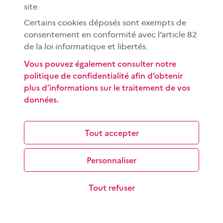
site.
Certains cookies déposés sont exempts de
consentement en conformité avec l’article 82
de la loi informatique et libertés.
Rechercher une information sur internet
Vous pouvez également consulter notre
politique de confidentialité afin d’obtenir
Les objectifs de cette séquence pédagogique à
plus d’informations sur le traitement de vos
destination des élèves du cycle 3 sont de découvrir le
données.
fonctionnement d’un moteur de…
Tout accepter
Personnaliser
Tout refuser
Comprendre et exploiter le format
« story »