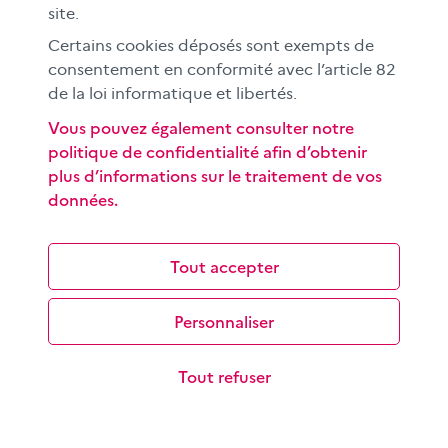
site.
Certains cookies déposés sont exempts de
consentement en conformité avec l’article 82
de la loi informatique et libertés.
Vous pouvez également consulter notre
politique de confidentialité afin d’obtenir
plus d’informations sur le traitement de vos
Rechercher une information sur internet
données.
Les objectifs de cette séquence pédagogique à
destination des élèves du cycle 3 sont de découvrir le
fonctionnement d’un moteur de…
Tout accepter
Personnaliser
Tout refuser