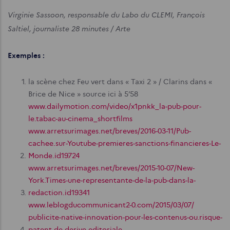
Virginie Sassoon, responsable du Labo du CLEMI, François
Saltiel, journaliste 28 minutes / Arte
Exemples :
la scène chez Feu vert dans « Taxi 2 » / Clarins dans «
Brice de Nice » source ici à 5’58
www.dailymotion.com/video/x1pnkk_la-pub-pour-
le.tabac-au-cinema_shortfilms
www.arretsurimages.net/breves/2016-03-11/Pub-
cachee.sur-Youtube-premieres-sanctions-financieres-Le-
Monde.id19724
www.arretsurimages.net/breves/2015-10-07/New-
York.Times-une-representante-de-la-pub-dans-la-
redaction.id19341
www.leblogducommunicant2-0.com/2015/03/07/
publicite-native-innovation-pour-les-contenus-ou.risque-
patent-de-derive-editoriale