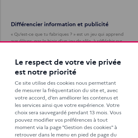
Différencier information et publicité
« Qu’est-ce que tu fabriques ? » est un jeu qui apprend
aux élèves, par le biais d’un jeu de rôle, à réfléchir sur
les intentions…
Le respect de votre vie privée
est notre priorité
Ce site utilise des cookies nous permettant
de mesurer la fréquentation du site et, avec
votre accord, d’en améliorer les contenus et
les services ainsi que votre expérience. Votre
Petite typologie des publicités cachées
choix sera sauvegardé pendant 13 mois. Vous
Comment faire passer au mieux un message
pouvez modifier vos préférences à tout
publicitaire ? En laissant penser qu’il ne s’agit pas d’un
moment via la page "Gestion des cookies" à
message publicitaire.
retrouver dans le menu en pied de page du