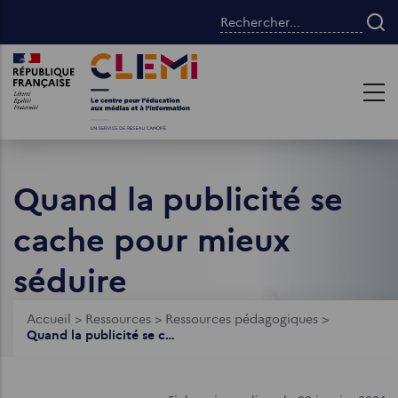
Aller
Rechercher...
au
contenu
Images
Images
principal
Quand la publicité se
cache pour mieux
séduire
Fil
Accueil
>
Ressources
>
Ressources pédagogiques
>
Quand la publicité se cache pour mieux séduire
d'Ariane