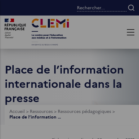
Aller
Rechercher...
au
contenu
Images
Images
principal
Place de l’information
internationale dans la
presse
Fil
Accueil
>
Ressources
>
Ressources pédagogiques
>
Place de l’information internationale dans la presse
d'Ariane