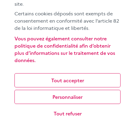
site.
Comment faire passer au mieux un message
publicitaire ? En laissant penser qu’il ne s’agit pas d’un
Certains cookies déposés sont exempts de
message publicitaire.
consentement en conformité avec l’article 82
de la loi informatique et libertés.
Vous pouvez également consulter notre
politique de confidentialité afin d’obtenir
plus d’informations sur le traitement de vos
données.
Rechercher une information sur internet
Tout accepter
Les objectifs de cette séquence pédagogique à
destination des élèves du cycle 3 sont de découvrir le
Personnaliser
fonctionnement d’un moteur de…
Tout refuser