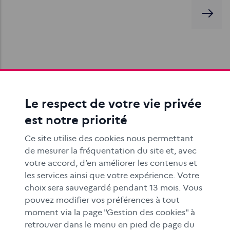
Différencier information et publicité
Le respect de votre vie privée
« Qu’est-ce que tu fabriques ? » est un jeu qui apprend
aux élèves, par le biais d’un jeu de rôle, à réfléchir sur
est notre priorité
les intentions…
Ce site utilise des cookies nous permettant
de mesurer la fréquentation du site et, avec
votre accord, d’en améliorer les contenus et
les services ainsi que votre expérience. Votre
choix sera sauvegardé pendant 13 mois. Vous
pouvez modifier vos préférences à tout
moment via la page "Gestion des cookies" à
Petite typologie des publicités cachées
retrouver dans le menu en pied de page du