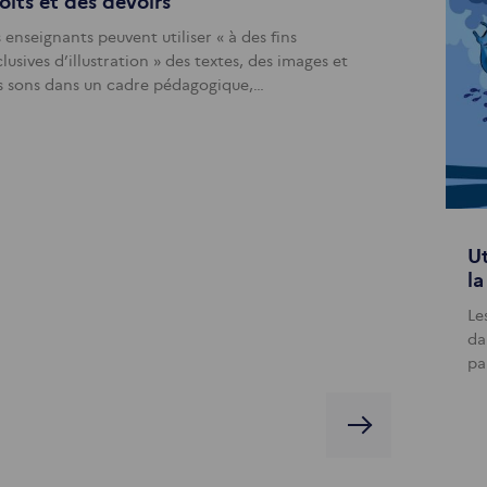
oits et des devoirs
 enseignants peuvent utiliser « à des fins
lusives d’illustration » des textes, des images et
s sons dans un cadre pédagogique,…
Ut
l
Le
da
pa