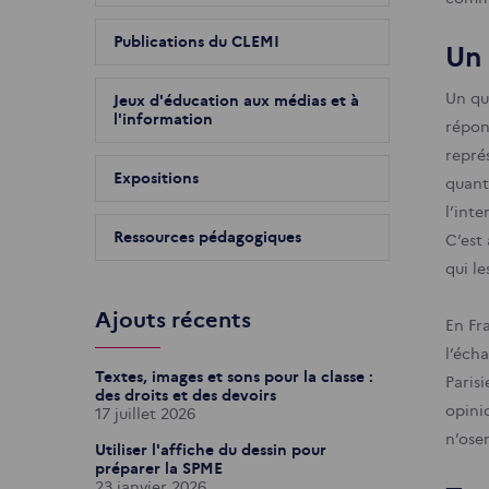
Publications du CLEMI
Un 
Un qu
Jeux d'éducation aux médias et à
l'information
répon
repré
Expositions
quant
l’inte
Ressources pédagogiques
C’est 
qui le
Ajouts récents
En Fr
l’éch
Textes, images et sons pour la classe :
Paris
des droits et des devoirs
opinio
17 juillet 2026
n’osen
Utiliser l'affiche du dessin pour
préparer la SPME
23 janvier 2026