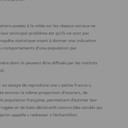
tions posées à la volée sur les réseaux sociaux ne
Leur principal problème est qu’ils ne sont pas
enquête statistique visant à donner une indication
s ou comportements d’une population par
anière dont ils peuvent être diffusés par les instituts
s).
 on essaye de reproduire une « petite France »,
pte environ la même proportion d’ouvriers, de
la population française, permettant d’estimer leur
rrogées et de biais déclaratifs connus (des sondés qui
qu’on appelle « redresser » l’échantillon.