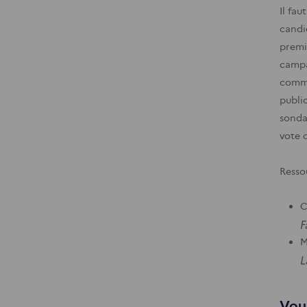
Il fau
candi
premi
campa
comma
publi
sonda
vote 
Resso
C
F
M
L
Vous