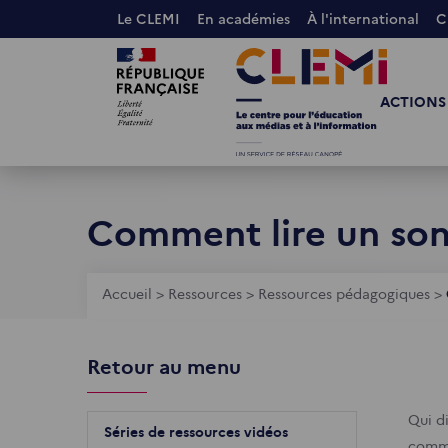
Aller
Le CLEMI
En académies
À l'international
C
au
Images
Images
contenu
principal
ACTIONS
Comment lire un son
Fil
Accueil
>
Ressources
>
Ressources pédagogiques
>
d'Ariane
Retour au menu
Qui d
Séries de ressources vidéos
comme