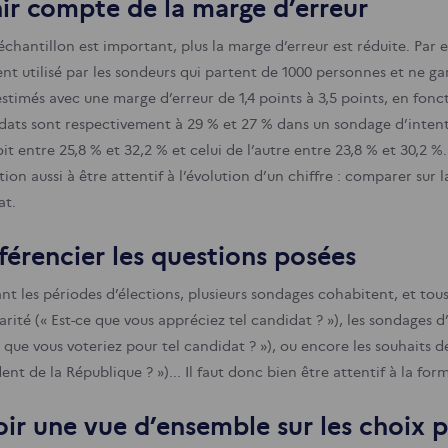
ir compte de la marge d’erreur
l’échantillon est important, plus la marge d’erreur est réduite. Pa
ent utilisé par les sondeurs qui partent de 1000 personnes et ne gar
stimés avec une marge d’erreur de 1,4 points à 3,5 points, en fonct
dats sont respectivement à 29 % et 27 % dans un sondage d’intenti
oit entre 25,8 % et 32,2 % et celui de l’autre entre 23,8 % et 30,2 %.
ion aussi à être attentif à l’évolution d’un chiffre : comparer sur l
at.
férencier les questions posées
nt les périodes d’élections, plusieurs sondages cohabitent, et tous
rité (« Est-ce que vous appréciez tel candidat ? »), les sondages d’
 que vous voteriez pour tel candidat ? »), ou encore les souhaits d
ent de la République ? »)... Il faut donc bien être attentif à la fo
ir une vue d’ensemble sur les choix 