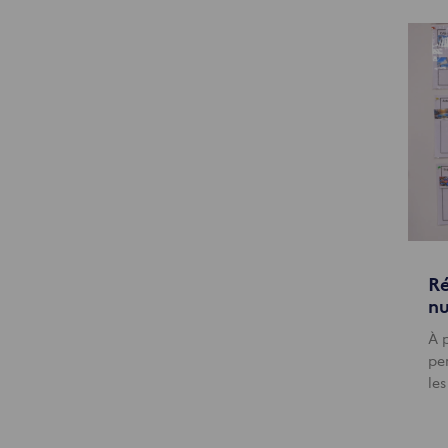
Ré
nu
À 
pe
les