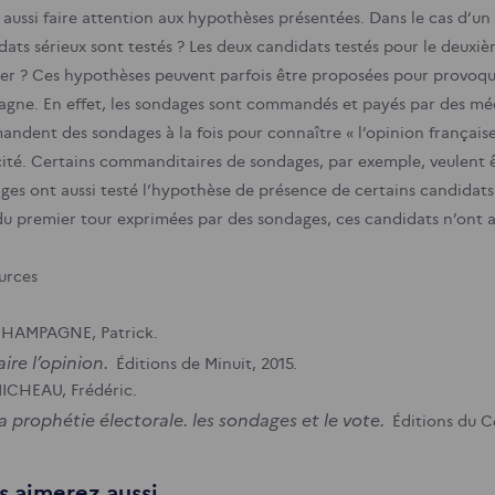
t aussi faire attention aux hypothèses présentées. Dans le cas d’un
dats sérieux sont testés ? Les deux candidats testés pour le deuxièm
er ? Ces hypothèses peuvent parfois être proposées pour provoqu
gne. En effet, les sondages sont commandés et payés par des médi
ndent des sondages à la fois pour connaître « l’opinion française 
cité. Certains commanditaires de sondages, par exemple, veulent ê
ges ont aussi testé l’hypothèse de présence de certains candidats 
du premier tour exprimées par des sondages, ces candidats n’ont a 
urces
HAMPAGNE, Patrick.
aire l’opinion.
Éditions de Minuit, 2015.
ICHEAU, Frédéric.
a prophétie électorale. les sondages et le vote.
Éditions du Ce
 aimerez aussi...