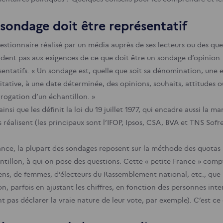
sondage doit être représentatif
estionnaire réalisé par un média auprès de ses lecteurs ou des ques
dent pas aux exigences de ce que doit être un sondage d’opinion. 
sentatifs. « Un sondage est, quelle que soit sa dénomination, une 
itative, à une date déterminée, des opinions, souhaits, attitude
rrogation d’un échantillon. »
ainsi que les définit la loi du 19 juillet 1977, qui encadre aussi la m
s réalisent (les principaux sont l’IFOP, Ipsos, CSA, BVA et TNS Sofre
ance, la plupart des sondages reposent sur la méthode des quotas :
antillon, à qui on pose des questions. Cette « petite France » com
iens, de femmes, d’électeurs du Rassemblement national, etc., que 
n, parfois en ajustant les chiffres, en fonction des personnes inte
t pas déclarer la vraie nature de leur vote, par exemple). C’est ce 