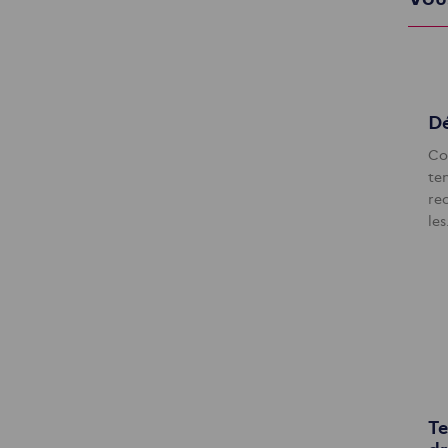
Dé
Co
te
re
le
Te