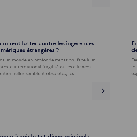
mment lutter contre les ingérences
En
mériques étrangères ?
de
ns un monde en profonde mutation, face à un
De
texte international fragilisé où les alliances
le
aditionnelles semblent obsolètes, les…
ex
nner à voir le fait divers criminel :