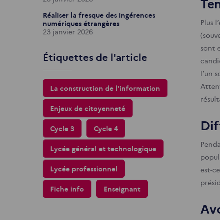
Ten
Réaliser la fresque des ingérences
Plus 
numériques étrangères
23 janvier 2026
(souv
sont e
Étiquettes de l'article
candi
l’un s
Attent
La construction de l'information
résult
Enjeux de citoyenneté
Dif
Cycle 3
Cycle 4
Penda
Lycée général et technologique
popula
Lycée professionnel
est-ce
présid
Fiche info
Enseignant
Avo