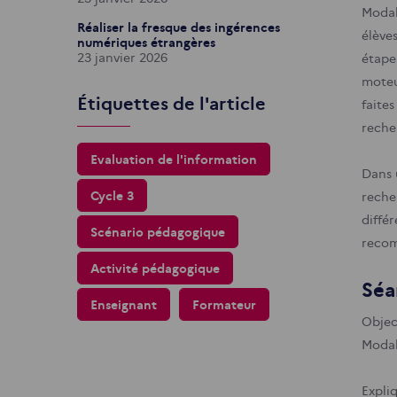
Modali
Réaliser la fresque des ingérences
élève
numériques étrangères
23 janvier 2026
étape
moteur
Étiquettes de l'article
faite
reche
Evaluation de l'information
Dans 
Cycle 3
reche
diffé
Scénario pédagogique
recom
Activité pédagogique
Séa
Enseignant
Formateur
Objec
Modali
Expli