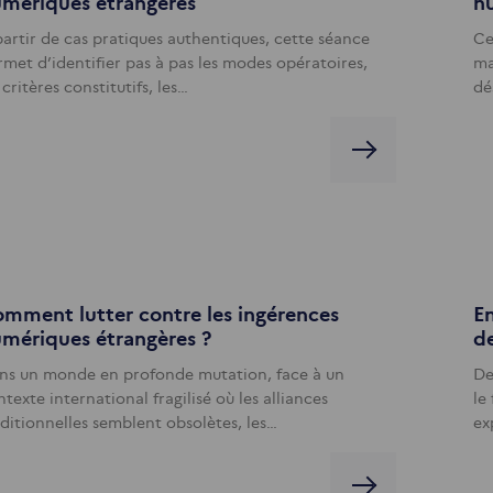
mériques étrangères
n
partir de cas pratiques authentiques, cette séance
Ce
rmet d’identifier pas à pas les modes opératoires,
ma
 critères constitutifs, les…
dé
mment lutter contre les ingérences
En
mériques étrangères ?
de
ns un monde en profonde mutation, face à un
De
texte international fragilisé où les alliances
le
aditionnelles semblent obsolètes, les…
ex