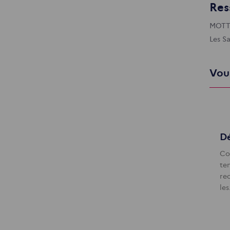
Res
MOTTET
Les Sa
Vous
Dé
Co
te
re
le