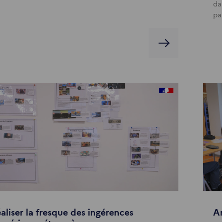
da
pa
aliser la fresque des ingérences
An