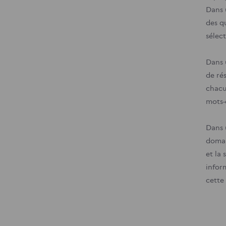
Dans 
des qu
sélect
Dans 
de ré
chacu
mots-
Dans 
domai
et la
inform
cette 