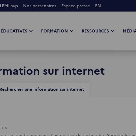
LEMI sup
Nos partenaires
Espace presse
EN
 ÉDUCATIVES
FORMATION
RESSOURCES
MÉDIA
rmation sur internet
Rechercher une information sur internet
ifs :
vrir le fonctionnement d’un moteur de recherche.
Aborder les no