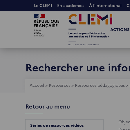
Aller
Le CLEMI
En académies
À l'international
C
au
Images
Images
contenu
principal
ACTIONS
Rechercher une info
Fil
Accueil
>
Ressources
>
Ressources pédagogiques
>
d'Ariane
Retour au menu
Object
Séries de ressources vidéos
Décou