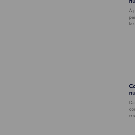
nu
À 
pe
les
Co
nu
Da
con
tr