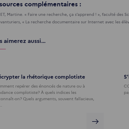
sources complémentaires :
, Martine. « Faire une recherche, ça s’apprend ! », faculté des Sci
vanturiers, « La recherche documentaire sur Internet avec les élève
 aimerez aussi...
crypter la rhétorique complotiste
S'
mment repérer des énoncés de nature ou à
CO
ndance complotiste? À quels indices les
pa
connaît-on? Quels arguments, souvent fallacieux,
s…