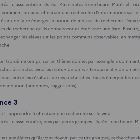
tés : classe entière.
Durée : 45 minutes à une heure.
Matériel : or
s comment on peut effectuer une recherche d’informations sur le w
 étant de faire émerger la notion de moteur de recherche.
Dans un
s de recherche qu’ils connaissent et établissez une liste. Ensuite, 
s échanger les élèves sur les points communs observables, en mett
rche.
un troisième temps, sur un thème donné, par exemple « comment f
rches distinctes avec les mots « Union », « Europe » et « Union eur
rences entre les résultats de ces recherches. Faites émerger les no
mandation (annonces, suggestions).
nce 3
tif : apprendre à effectuer une recherche sur le web.
tés : classe entière, puis par petits groupes.
Durée : une heure.
Mat
quez aux élèves qu’ils vont devoir, par petits groupes, rechercher