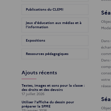
Publications du CLEMI
Séa
Objec
Jeux d'éducation aux médias et à
l'information
Modali
Expositions
Dans 
échan
Ressources pédagogiques
commu
Dans 
compl
Ajouts récents
conso
votre 
Textes, images et sons pour la classe :
résea
des droits et des devoirs
17 juillet 2026
Séa
Utiliser l'affiche du dessin pour
préparer la SPME
Objec
23 janvier 2026