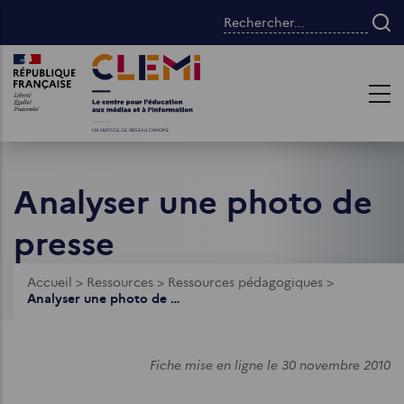
Aller
Rechercher...
au
contenu
Images
Images
principal
Analyser une photo de
presse
Fil
Accueil
>
Ressources
>
Ressources pédagogiques
>
Analyser une photo de presse
d'Ariane
Fiche mise en ligne le 30 novembre 2010