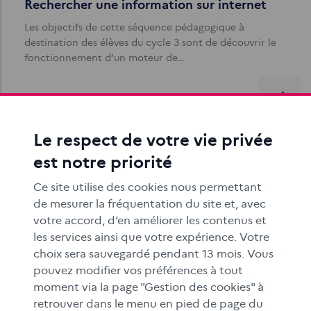
Rechercher une information sur internet
Les objectifs de cette séquence pédagogique à
destination des élèves du cycle 3 sont de découvrir le
fonctionnement d’un moteur de…
Le respect de votre vie privée
est notre priorité
Ce site utilise des cookies nous permettant
Comprendre et exploiter le format
de mesurer la fréquentation du site et, avec
« story »
votre accord, d’en améliorer les contenus et
Popularisée par Snapchat et reprise par de nombreuses
les services ainsi que votre expérience. Votre
plateformes, la story est destinée à un public jeune et
choix sera sauvegardé pendant 13 mois. Vous
conçue pour une lecture sur…
pouvez modifier vos préférences à tout
moment via la page "Gestion des cookies" à
retrouver dans le menu en pied de page du