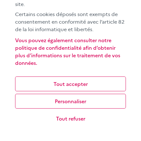
site.
Certains cookies déposés sont exempts de
consentement en conformité avec l’article 82
de la loi informatique et libertés.
Écrire pour informer : réaliser un article, un
Vous pouvez également consulter notre
reportage
politique de confidentialité afin d’obtenir
plus d’informations sur le traitement de vos
Les objectifs de cette séance sont de savoir distinguer
données.
information, rumeur, anecdote et opinion ; de
comprendre le travail des…
Tout accepter
Personnaliser
Tout refuser
Comprendre une ligne éditoriale