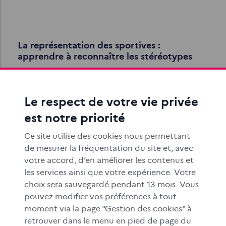
La représentation des sportives :
apprendre à reconnaître les stéréotypes
L'objectif de cette séance pédagogique est d'identifier
des stéréotypes de genre dans des documents
abordant la thématique du sport féminin…
Le respect de votre vie privée
est notre priorité
Ce site utilise des cookies nous permettant
de mesurer la fréquentation du site et, avec
votre accord, d’en améliorer les contenus et
les services ainsi que votre expérience. Votre
choix sera sauvegardé pendant 13 mois. Vous
Images générées par l’IA : le
pouvez modifier vos préférences à tout
positionnement des rédactions en France
moment via la page "Gestion des cookies" à
retrouver dans le menu en pied de page du
Depuis l’automne 2022, les IA génératives grand public