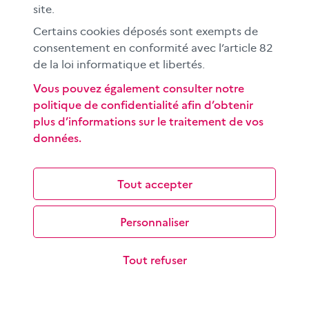
ont intégré notre univers informationnel. Leur
site.
apparition impose aux citoyens d’être…
Certains cookies déposés sont exempts de
consentement en conformité avec l’article 82
de la loi informatique et libertés.
Vous pouvez également consulter notre
politique de confidentialité afin d’obtenir
plus d’informations sur le traitement de vos
données.
Quand les intelligences artificielles
génératives bousculent l’information
Tout accepter
Les intelligences artificielles génératives (IAG)
bousculent les modes de production et de diffusion de
Personnaliser
l’information. Sans réglementation…
Tout refuser