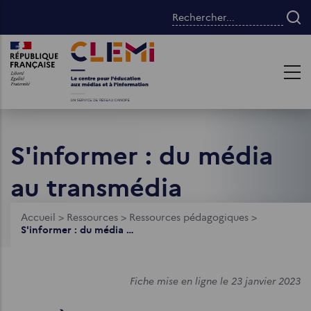
Aller
Rechercher...
au
contenu
Images
Images
principal
S'informer : du média
au transmédia
Fil
Accueil
>
Ressources
>
Ressources pédagogiques
>
S'informer : du média au transmédia
d'Ariane
Fiche mise en ligne le 23 janvier 2023