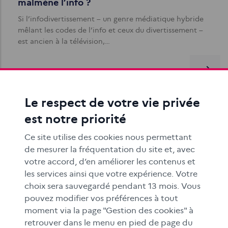
malmène l’info ?
Si l’infodivertissement – un genre médiatique hybride
mêlant les codes de l’info et ceux du divertissement –
est ancien à la télévision,…
Le respect de votre vie privée
est notre priorité
Ce site utilise des cookies nous permettant
Découvrir ce qu’est une information en
de mesurer la fréquentation du site et, avec
maternelle
votre accord, d’en améliorer les contenus et
Les objectifs de cette séance pédagogique à
les services ainsi que votre expérience. Votre
destination des élèves de cycle 1 sont de permettre aux
choix sera sauvegardé pendant 13 mois. Vous
élèves de comprendre ce qu’est une…
pouvez modifier vos préférences à tout
moment via la page "Gestion des cookies" à
retrouver dans le menu en pied de page du