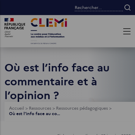
Aller
Rechercher...
au
contenu
Images
Images
principal
Où est l’info face au
commentaire et à
l’opinion ?
Fil
Accueil
>
Ressources
>
Ressources pédagogiques
>
Où est l’info face au commentaire et à l’opinion ?
d'Ariane