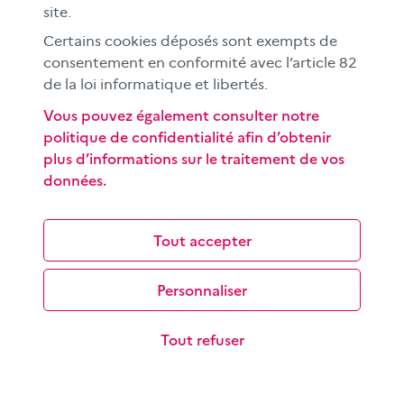
site.
Certains cookies déposés sont exempts de
consentement en conformité avec l’article 82
de la loi informatique et libertés.
Identifier l’information médiatique
Vous pouvez également consulter notre
politique de confidentialité afin d’obtenir
Tous les contenus que nous consultons pour nous
plus d’informations sur le traitement de vos
informer sur l’actualité ne sont pas forcément issus des
données.
médias. Comment reconnaître une…
Tout accepter
Personnaliser
Tout refuser
La représentation des sportives :
apprendre à reconnaître les stéréotypes