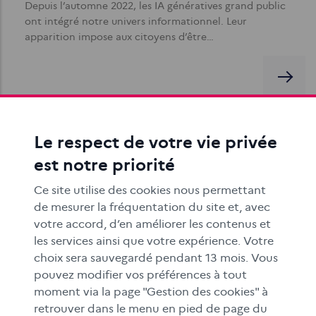
Depuis l’automne 2022, les IA génératives grand public
ont intégré notre univers informationnel. Leur
apparition impose aux citoyens d’être…
Le respect de votre vie privée
est notre priorité
Quand les intelligences artificielles
génératives bousculent l’information
Ce site utilise des cookies nous permettant
de mesurer la fréquentation du site et, avec
Les intelligences artificielles génératives (IAG)
votre accord, d’en améliorer les contenus et
bousculent les modes de production et de diffusion de
les services ainsi que votre expérience. Votre
l’information. Sans réglementation…
choix sera sauvegardé pendant 13 mois. Vous
pouvez modifier vos préférences à tout
moment via la page "Gestion des cookies" à
retrouver dans le menu en pied de page du