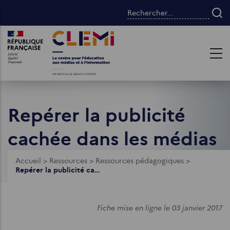
Aller
Rechercher...
au
contenu
Images
Images
principal
Repérer la publicité
cachée dans les médias
Fil
Accueil
>
Ressources
>
Ressources pédagogiques
>
Repérer la publicité cachée dans les médias
d'Ariane
Fiche mise en ligne le 03 janvier 2017