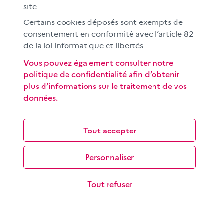
site.
Certains cookies déposés sont exempts de
consentement en conformité avec l’article 82
de la loi informatique et libertés.
Différencier information et publicité
Vous pouvez également consulter notre
« Qu’est-ce que tu fabriques ? » est un jeu qui apprend
politique de confidentialité afin d’obtenir
aux élèves, par le biais d’un jeu de rôle, à réfléchir sur
les intentions…
plus d’informations sur le traitement de vos
données.
Tout accepter
Personnaliser
Petite typologie des publicités cachées
Tout refuser
Comment faire passer au mieux un message
publicitaire ? En laissant penser qu’il ne s’agit pas d’un
message publicitaire.