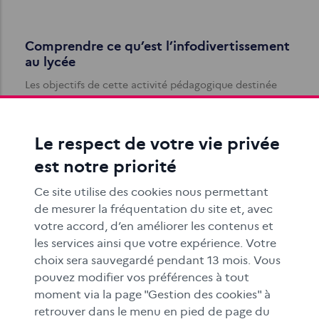
Comprendre ce qu’est l’infodivertissement
au lycée
Les objectifs de cette activité pédagogique destinée
aux élèves de 2de professionnelle et 1re CAP sont de
comparer le traitement de l…
Le respect de votre vie privée
est notre priorité
Ce site utilise des cookies nous permettant
de mesurer la fréquentation du site et, avec
votre accord, d’en améliorer les contenus et
les services ainsi que votre expérience. Votre
Découvrir ce qu’est l’infodivertissement en
choix sera sauvegardé pendant 13 mois. Vous
primaire
pouvez modifier vos préférences à tout
moment via la page "Gestion des cookies" à
L'objectif de cette activité pédagogique à destination
des élèves de CM1-CM2 est d'identifier les différences
retrouver dans le menu en pied de page du