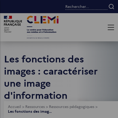
Aller
Rechercher...
au
contenu
Images
Images
principal
Les fonctions des
images : caractériser
une image
d'information
Fil
Accueil
>
Ressources
>
Ressources pédagogiques
>
Les fonctions des images : caractériser une image d'information
d'Ariane