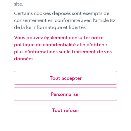
dans le traitement de l…
site.
Certains cookies déposés sont exempts de
consentement en conformité avec l’article 82
de la loi informatique et libertés.
Vous pouvez également consulter notre
politique de confidentialité afin d’obtenir
plus d’informations sur le traitement de vos
données.
L’infodivertissement, un genre hybride qui
malmène l’info ?
Si l’infodivertissement – un genre médiatique hybride
Tout accepter
mêlant les codes de l’info et ceux du divertissement –
est ancien à la télévision,…
Personnaliser
Tout refuser