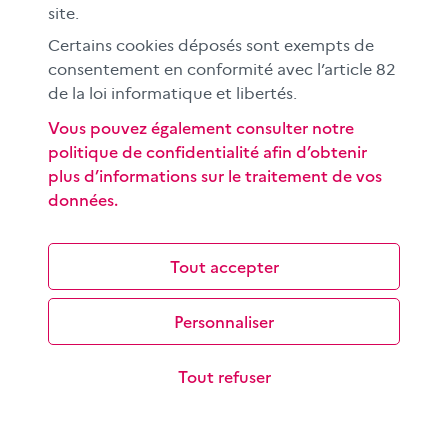
site.
Les objectifs de cette séquence pédagogique à
destination des élèves du cycle 3 sont de découvrir le
Certains cookies déposés sont exempts de
fonctionnement d’un moteur de…
consentement en conformité avec l’article 82
de la loi informatique et libertés.
Vous pouvez également consulter notre
politique de confidentialité afin d’obtenir
plus d’informations sur le traitement de vos
données.
Comprendre et exploiter le format
Tout accepter
« story »
Popularisée par Snapchat et reprise par de nombreuses
Personnaliser
plateformes, la story est destinée à un public jeune et
conçue pour une lecture sur…
Tout refuser