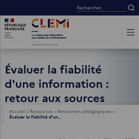
Aller
Rechercher...
au
contenu
Images
Images
principal
Évaluer la fiabilité
d'une information :
retour aux sources
Fil
Accueil
>
Ressources
>
Ressources pédagogiques
>
Évaluer la fiabilité d'une information : retour aux sources
d'Ariane