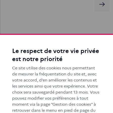
Petite typologie des publicités cachées
Comment faire passer au mieux un message
Le respect de votre vie privée
publicitaire ? En laissant penser qu’il ne s’agit pas d’un
est notre priorité
message publicitaire.
Ce site utilise des cookies nous permettant
de mesurer la fréquentation du site et, avec
votre accord, d’en améliorer les contenus et
les services ainsi que votre expérience. Votre
choix sera sauvegardé pendant 13 mois. Vous
pouvez modifier vos préférences à tout
moment via la page "Gestion des cookies" à
Rechercher une information sur internet
retrouver dans le menu en pied de page du