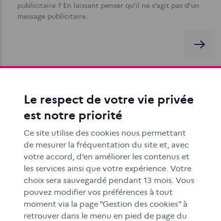
publicitaire ? En laissant penser qu’il ne s’agit pas d’un
message publicitaire.
Le respect de votre vie privée
Rechercher une information sur internet
est notre priorité
Les objectifs de cette séquence pédagogique à
Ce site utilise des cookies nous permettant
destination des élèves du cycle 3 sont de découvrir le
de mesurer la fréquentation du site et, avec
fonctionnement d’un moteur de…
votre accord, d’en améliorer les contenus et
les services ainsi que votre expérience. Votre
choix sera sauvegardé pendant 13 mois. Vous
pouvez modifier vos préférences à tout
moment via la page "Gestion des cookies" à
retrouver dans le menu en pied de page du