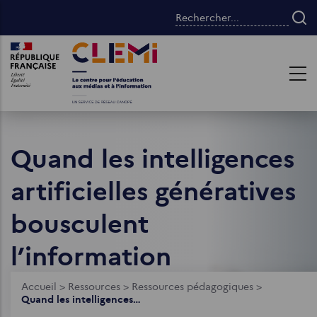
Aller
Rechercher...
au
contenu
Images
Images
principal
Quand les intelligences
artificielles génératives
bousculent
l’information
Fil
Accueil
>
Ressources
>
Ressources pédagogiques
>
Quand les intelligences artificielles génératives bousculent l’information
d'Ariane