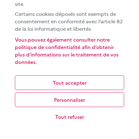
site.
Certains cookies déposés sont exempts de
Comprendre et exploiter le format
consentement en conformité avec l’article 82
« story »
de la loi informatique et libertés.
Popularisée par Snapchat et reprise par de nombreuses
Vous pouvez également consulter notre
plateformes, la story est destinée à un public jeune et
politique de confidentialité afin d’obtenir
conçue pour une lecture sur…
plus d’informations sur le traitement de vos
données.
Tout accepter
Personnaliser
Écrire pour informer : réaliser un article, un
reportage
Tout refuser
Les objectifs de cette séance sont de savoir distinguer
information, rumeur, anecdote et opinion ; de
comprendre le travail des…